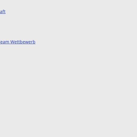
aft
d Team Wettbewerb