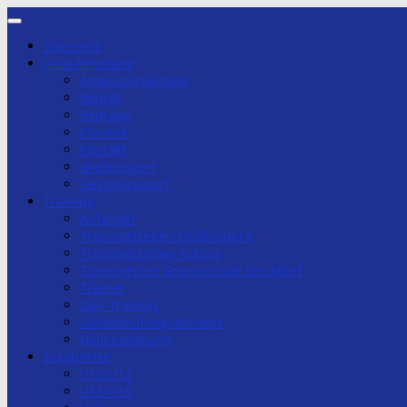
Zum
Inhalt
Startseite
springen
Judo-Abteilung
Abteilungsleitung
Beitritt
Beiträge
Chronik
Kontakt
Breitensport
Leistungssport
Training
Anfänger
Trainingszeiten Großhadern
Trainingszeiten Aubing
Trainingszeit Grundschule Stockdorf
Trainer
Dan-Training
Gürtelprüfungskonzept
Hallenordnung
Ergebnisse
U10/U12
U13/U15