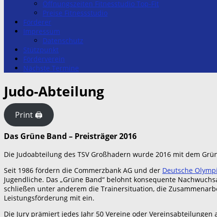
Öffnungszeiten Fitnesstudio Top-Fit
Preise Fitnessstudio
Förderer
Impressum
Datenschutz
Stützpunkt
Förderverein
Nächste Termine
Judo-Abteilung
Print 🖨
Das Grüne Band – Preisträger 2016
Die Judoabteilung des TSV Großhadern wurde 2016 mit dem Grü
Seit 1986 fördern die Commerzbank AG und der
Deutsche Olymp
Jugendliche. Das „Grüne Band“ belohnt konsequente Nachwuchsarb
schließen unter anderem die Trainersituation, die Zusammenarbe
Leistungsförderung mit ein.
Die Jury prämiert jedes Jahr 50 Vereine oder Vereinsabteilung