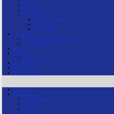
U18
U21
Erwachsene
Bundesliga
Termine & Ergebnisse
Männer-Team
Frauen-Team
Fitnessstudio
Öffnungszeiten Fitnesstudio Top-Fit
Preise Fitnessstudio
Förderer
Impressum
Datenschutz
Stützpunkt
Förderverein
Nächste Termine
Startseite
Judo-Abteilung
Abteilungsleitung
Beitritt
Beiträge
Chronik