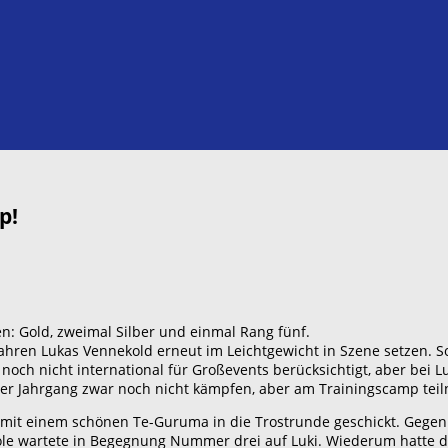
p!
en: Gold, zweimal Silber und einmal Rang fünf.
Jahren Lukas Vennekold erneut im Leichtgewicht in Szene setzen. So
och nicht international für Großevents berücksichtigt, aber bei Lu
gster Jahrgang zwar noch nicht kämpfen, aber am Trainingscamp tei
 mit einem schönen Te-Guruma in die Trostrunde geschickt. Gege
r Pole wartete in Begegnung Nummer drei auf Luki. Wiederum hatt