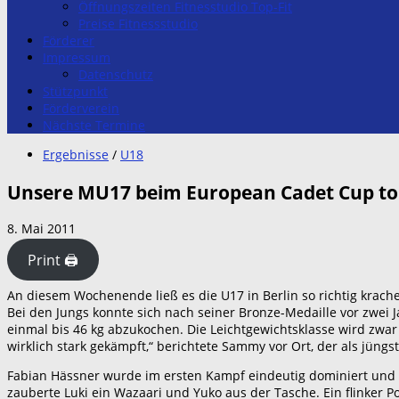
Öffnungszeiten Fitnesstudio Top-Fit
Preise Fitnessstudio
Förderer
Impressum
Datenschutz
Stützpunkt
Förderverein
Nächste Termine
Ergebnisse
/
U18
Unsere MU17 beim European Cadet Cup to
8. Mai 2011
Print 🖨
An diesem Wochenende ließ es die U17 in Berlin so richtig krach
Bei den Jungs konnte sich nach seiner Bronze-Medaille vor zwei 
einmal bis 46 kg abzukochen. Die Leichtgewichtsklasse wird zwar n
wirklich stark gekämpft,“ berichtete Sammy vor Ort, der als jün
Fabian Hässner wurde im ersten Kampf eindeutig dominiert und
zauberte Luki ein Wazaari und Yuko aus der Tasche. Ein flinke