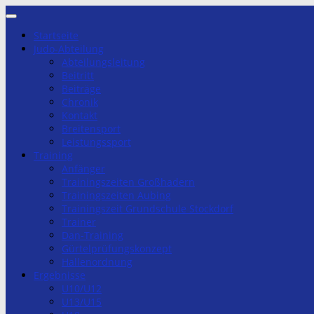
Zum
Inhalt
Startseite
springen
Judo-Abteilung
Abteilungsleitung
Beitritt
Beiträge
Chronik
Kontakt
Breitensport
Leistungssport
Training
Anfänger
Trainingszeiten Großhadern
Trainingszeiten Aubing
Trainingszeit Grundschule Stockdorf
Trainer
Dan-Training
Gürtelprüfungskonzept
Hallenordnung
Ergebnisse
U10/U12
U13/U15