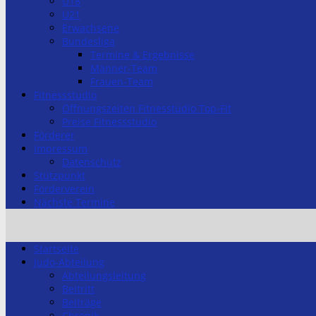
U18
U21
Erwachsene
Bundesliga
Termine & Ergebnisse
Männer-Team
Frauen-Team
Fitnessstudio
Öffnungszeiten Fitnesstudio Top-Fit
Preise Fitnessstudio
Förderer
Impressum
Datenschutz
Stützpunkt
Förderverein
Nächste Termine
Startseite
Judo-Abteilung
Abteilungsleitung
Beitritt
Beiträge
Chronik