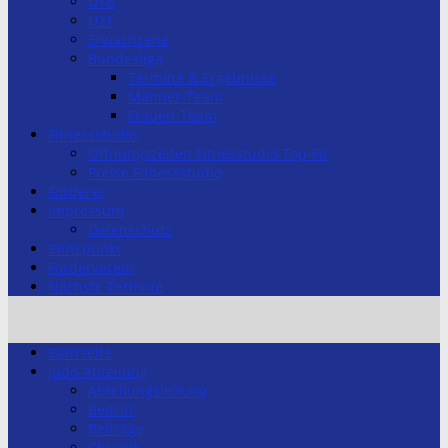
U18
U21
Erwachsene
Bundesliga
Termine & Ergebnisse
Männer-Team
Frauen-Team
Fitnessstudio
Öffnungszeiten Fitnesstudio Top-Fit
Preise Fitnessstudio
Förderer
Impressum
Datenschutz
Stützpunkt
Förderverein
Nächste Termine
Startseite
Judo-Abteilung
Abteilungsleitung
Beitritt
Beiträge
Chronik