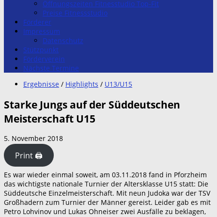
Öffnungszeiten Fitnesstudio Top-Fit
Preise Fitnessstudio
Förderer
Impressum
Datenschutz
Stützpunkt
Förderverein
Nächste Termine
Ergebnisse
/
Highlights
/
U13/U15
Starke Jungs auf der Süddeutschen
Meisterschaft U15
5. November 2018
Print 🖨
Es war wieder einmal soweit, am 03.11.2018 fand in Pforzheim
das wichtigste nationale Turnier der Altersklasse U15 statt: Die
Süddeutsche Einzelmeisterschaft. Mit neun Judoka war der TSV
Großhadern zum Turnier der Männer gereist. Leider gab es mit
Petro Lohvinov und Lukas Ohneiser zwei Ausfälle zu beklagen,