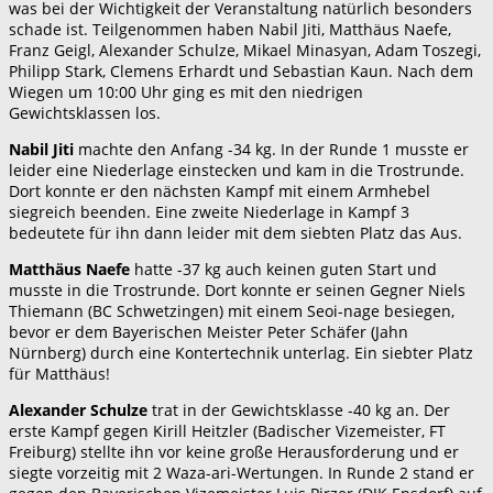
was bei der Wichtigkeit der Veranstaltung natürlich besonders
schade ist. Teilgenommen haben Nabil Jiti, Matthäus Naefe,
Franz Geigl, Alexander Schulze, Mikael Minasyan, Adam Toszegi,
Philipp Stark, Clemens Erhardt und Sebastian Kaun. Nach dem
Wiegen um 10:00 Uhr ging es mit den niedrigen
Gewichtsklassen los.
Nabil Jiti
machte den Anfang -34 kg. In der Runde 1 musste er
leider eine Niederlage einstecken und kam in die Trostrunde.
Dort konnte er den nächsten Kampf mit einem Armhebel
siegreich beenden. Eine zweite Niederlage in Kampf 3
bedeutete für ihn dann leider mit dem siebten Platz das Aus.
Matthäus Naefe
hatte -37 kg auch keinen guten Start und
musste in die Trostrunde. Dort konnte er seinen Gegner Niels
Thiemann (BC Schwetzingen) mit einem Seoi-nage besiegen,
bevor er dem Bayerischen Meister Peter Schäfer (Jahn
Nürnberg) durch eine Kontertechnik unterlag. Ein siebter Platz
für Matthäus!
Alexander Schulze
trat in der Gewichtsklasse -40 kg an. Der
erste Kampf gegen Kirill Heitzler (Badischer Vizemeister, FT
Freiburg) stellte ihn vor keine große Herausforderung und er
siegte vorzeitig mit 2 Waza-ari-Wertungen. In Runde 2 stand er