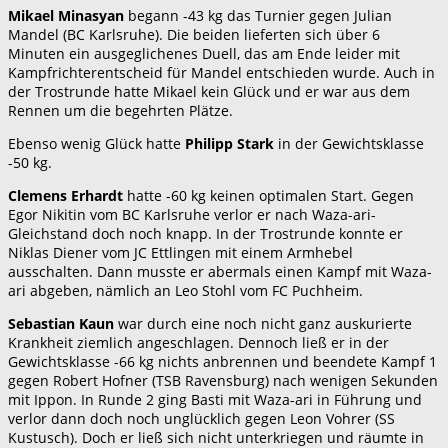
Mikael Minasyan
begann -43 kg das Turnier gegen Julian
Mandel (BC Karlsruhe). Die beiden lieferten sich über 6
Minuten ein ausgeglichenes Duell, das am Ende leider mit
Kampfrichterentscheid für Mandel entschieden wurde. Auch in
der Trostrunde hatte Mikael kein Glück und er war aus dem
Rennen um die begehrten Plätze.
Ebenso wenig Glück hatte
Philipp Stark
in der Gewichtsklasse
-50 kg.
Clemens Erhardt
hatte -60 kg keinen optimalen Start. Gegen
Egor Nikitin vom BC Karlsruhe verlor er nach Waza-ari-
Gleichstand doch noch knapp. In der Trostrunde konnte er
Niklas Diener vom JC Ettlingen mit einem Armhebel
ausschalten. Dann musste er abermals einen Kampf mit Waza-
ari abgeben, nämlich an Leo Stohl vom FC Puchheim.
Sebastian Kaun
war durch eine noch nicht ganz auskurierte
Krankheit ziemlich angeschlagen. Dennoch ließ er in der
Gewichtsklasse -66 kg nichts anbrennen und beendete Kampf 1
gegen Robert Hofner (TSB Ravensburg) nach wenigen Sekunden
mit Ippon. In Runde 2 ging Basti mit Waza-ari in Führung und
verlor dann doch noch unglücklich gegen Leon Vohrer (SS
Kustusch). Doch er ließ sich nicht unterkriegen und räumte in