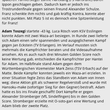
Ippon geschlagen geben. Dadurch kam er jedoch ins
Trostrundenfinale gegen seinen Freund Alexander Schulze.
Franz schenkte ihm nichts und gab kräftig Kontra, konnte aber
nicht punkten. Mit Platz 5 ist es dennoch eine Spitzenleistung
für Franz!
Adam Toszegi
startete -43 kg. Luca Rösch vom KSV Esslingen
konnte Adam mit zwei Waza-ari besiegen. In Runde zwei lieferte
sich Adam einen sehr spannenden und ausgeglichenen Kampf
gegen Jan Eckstein (TV Erlangen). Im Verlauf mussten sich
mehrmals die Kampfrichter beraten und die Videoaufnahme
ansehen. Als es auch nach drei Minuten Golden Score noch
keine Wertung gab, entschieden die Kampfrichter per Hantei
für Adam. Im Halbfinale stand Adam gegen dem
Württembergischen Vizemeister Mark Zeiss (TSV Erbach) auf der
Matte. Beide Kämpfer konnten jeweils ein Waza-ari erzielen. In
einer Situation fegte Zeiss das Standbein von Adam von Innen
weg; diese Aktion gilt als schwerer Regelverstoß und wurde mit
Hansoku-make (sofortiger Sieg für den Gegner) bestraft. Adam
hatte es bis ins Finale geschafft! Dort kämpfte er gegen
Alexander Stromberger (VfL Sindelfingen) bis in den Golden
Score. Stromberger erzielte mit O-soto-gari eine Wertung und
Adam blieb der zweite Platz.