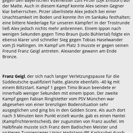
gegen den Bayerischen Vizemeister Luis Pirzer (DJK Ensdorf) auf
der Matte. Auch in diesem Kampf konnte Alex seinen Gegner
klar beherrschen. Pirzer überlistete Alex jedoch bei einer
Unachtsamkeit im Boden und konnte ihn im Sankaku festhalten;
eine bittere Niederlage für unseren Kämpfer! In der Trostrunde
ließ Alex jedoch nichts mehr anbrennen. Einem Ippon nach
wenigen Sekunden gegen Timo Braun (Judo Bühlertal) folgte ein
ebenso klarer und schneller Sieg gegen Tobias Haselwander
vom JS Haltingen. Im Kampf um Platz 3 musste er gegen seinen
Freund Franz Geigl antreten. Alexander gewann am Ende
Bronze.
Franz Geigl
, der sich nach langer Verletzungspause für die
Süddeutsche qualifiziert hatte, glänzte ebenfalls -40 kg mit
einem Biltzstart. Kampf 1 gegen Timo Braun beendete er
innerhalb weniger Sekunden mit einem Ippon. Der zweite
Kampf gegen Fabian Ringlstetter vom PSV München war
abgesehen von einer brenzligen Bodensituation sehr
ausgeglichen und ging bis in den Golden Score. Als auch dort
nach 3 Minuten kein Punkt erzielt wurde, gab es einen Hantei
(Kampfrichterentscheid), der zugunsten von Franz ausfiel. Im
Halbfinale musste sich Franz dem Badischen Meister und
späteren Turniersieger Lörinc Hartstang (PS Karlsruhe) durch