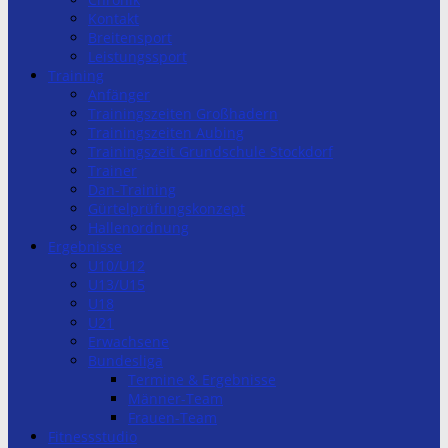
Kontakt
Breitensport
Leistungssport
Training
Anfänger
Trainingszeiten Großhadern
Trainingszeiten Aubing
Trainingszeit Grundschule Stockdorf
Trainer
Dan-Training
Gürtelprüfungskonzept
Hallenordnung
Ergebnisse
U10/U12
U13/U15
U18
U21
Erwachsene
Bundesliga
Termine & Ergebnisse
Männer-Team
Frauen-Team
Fitnessstudio