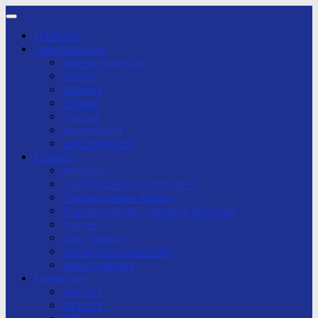
Zum
Inhalt
Startseite
springen
Judo-Abteilung
Abteilungsleitung
Beitritt
Beiträge
Chronik
Kontakt
Breitensport
Leistungssport
Training
Anfänger
Trainingszeiten Großhadern
Trainingszeiten Aubing
Trainingszeit Grundschule Stockdorf
Trainer
Dan-Training
Gürtelprüfungskonzept
Hallenordnung
Ergebnisse
U10/U12
U13/U15