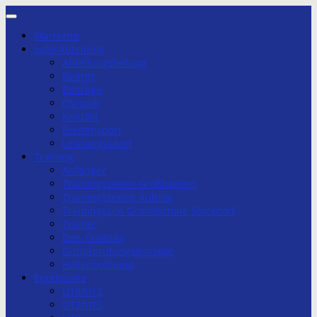
Zum
Inhalt
Startseite
springen
Judo-Abteilung
Abteilungsleitung
Beitritt
Beiträge
Chronik
Kontakt
Breitensport
Leistungssport
Training
Anfänger
Trainingszeiten Großhadern
Trainingszeiten Aubing
Trainingszeit Grundschule Stockdorf
Trainer
Dan-Training
Gürtelprüfungskonzept
Hallenordnung
Ergebnisse
U10/U12
U13/U15