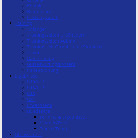
Kontakt
Breitensport
Leistungssport
Training
Anfänger
Trainingszeiten Großhadern
Trainingszeiten Aubing
Trainingszeit Grundschule Stockdorf
Trainer
Dan-Training
Gürtelprüfungskonzept
Hallenordnung
Ergebnisse
U10/U12
U13/U15
U18
U21
Erwachsene
Bundesliga
Termine & Ergebnisse
Männer-Team
Frauen-Team
Fitnessstudio