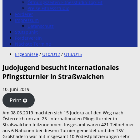
Öffnungszeiten Fitnesstudio Top-Fit
Preise Fitnessstudio
Förderer
Impressum
Datenschutz
Stützpunkt
Förderverein
Nächste Termine
Ergebnisse
/
U10/U12
/
U13/U15
Judojugend besucht internationales
Pfingstturnier in Straßwalchen
10. Juni 2019
Print 🖨
Am 08.06.2019 machten sich 15 Judoka auf den Weg nach
Österreich um am 25. Internationalen Pfingstturnier in
Straßwalchen teilzunehmen. Insgesamt waren 421 Teilnehmer
aus 6 Nationen bei diesem Turnier gemeldet und der TSV
Großhadern war mit insgesamt 10 Podestplatzierungen sehr