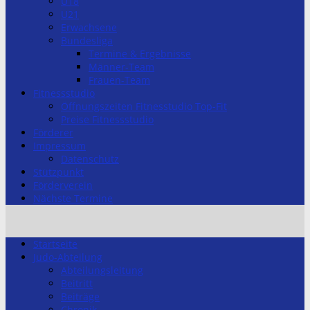
U18
U21
Erwachsene
Bundesliga
Termine & Ergebnisse
Männer-Team
Frauen-Team
Fitnessstudio
Öffnungszeiten Fitnesstudio Top-Fit
Preise Fitnessstudio
Förderer
Impressum
Datenschutz
Stützpunkt
Förderverein
Nächste Termine
Startseite
Judo-Abteilung
Abteilungsleitung
Beitritt
Beiträge
Chronik