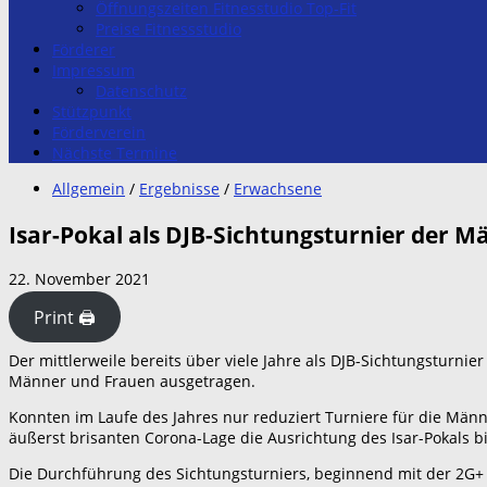
Öffnungszeiten Fitnesstudio Top-Fit
Preise Fitnessstudio
Förderer
Impressum
Datenschutz
Stützpunkt
Förderverein
Nächste Termine
Allgemein
/
Ergebnisse
/
Erwachsene
Isar-Pokal als DJB-Sichtungsturnier der 
22. November 2021
Print 🖨
Der mittlerweile bereits über viele Jahre als DJB-Sichtungsturni
Männer und Frauen ausgetragen.
Konnten im Laufe des Jahres nur reduziert Turniere für die Männ
äußerst brisanten Corona-Lage die Ausrichtung des Isar-Pokals bi
Die Durchführung des Sichtungsturniers, beginnend mit der 2G+ 