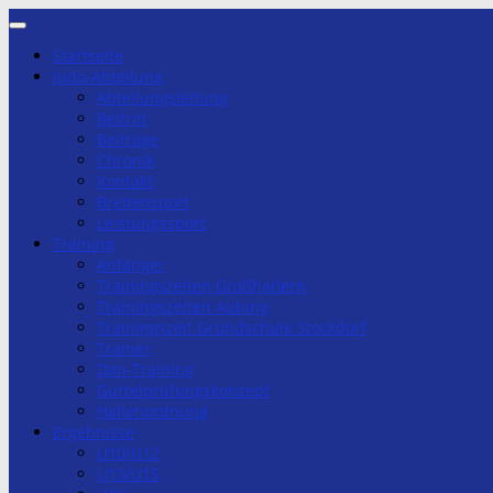
Zum
Inhalt
Startseite
springen
Judo-Abteilung
Abteilungsleitung
Beitritt
Beiträge
Chronik
Kontakt
Breitensport
Leistungssport
Training
Anfänger
Trainingszeiten Großhadern
Trainingszeiten Aubing
Trainingszeit Grundschule Stockdorf
Trainer
Dan-Training
Gürtelprüfungskonzept
Hallenordnung
Ergebnisse
U10/U12
U13/U15