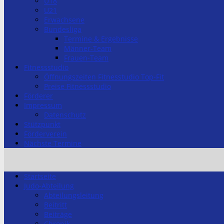
U18
U21
Erwachsene
Bundesliga
Termine & Ergebnisse
Männer-Team
Frauen-Team
Fitnessstudio
Öffnungszeiten Fitnesstudio Top-Fit
Preise Fitnessstudio
Förderer
Impressum
Datenschutz
Stützpunkt
Förderverein
Nächste Termine
Startseite
Judo-Abteilung
Abteilungsleitung
Beitritt
Beiträge
Chronik