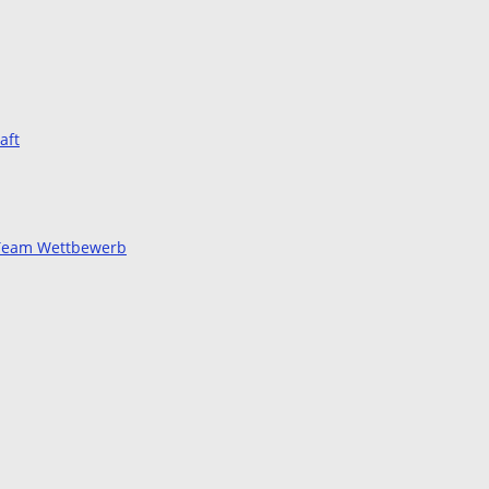
aft
d Team Wettbewerb