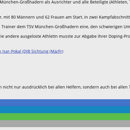
nchen-Großhadern als Ausrichter und alle Beteiligte (Athleten, Tr
er, mit 80 Männern und 62 Frauen am Start, in zwei Kampfabschn
nd Trainer dem TSV München-Großhadern eine, den schwierigen Um
die andere ausgeloste AthletIn musste zur Abgabe ihrer Doping-Pr
n Isar-Pokal (DJB Sichtung (Mä/Fr)
nicht nur ausdrücklich bei allen Helfern, sondern auch bei allen