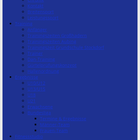
Kontakt
Breitensport
Leistungssport
Training
Anfänger
Trainingszeiten Großhadern
Trainingszeiten Aubing
Trainingszeit Grundschule Stockdorf
Trainer
Dan-Training
Gürtelprüfungskonzept
Hallenordnung
Ergebnisse
U10/U12
U13/U15
U18
U21
Erwachsene
Bundesliga
Termine & Ergebnisse
Männer-Team
Frauen-Team
Fitnessstudio