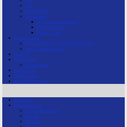
U18
U21
Erwachsene
Bundesliga
Termine & Ergebnisse
Männer-Team
Frauen-Team
Fitnessstudio
Öffnungszeiten Fitnesstudio Top-Fit
Preise Fitnessstudio
Förderer
Impressum
Datenschutz
Stützpunkt
Förderverein
Nächste Termine
Startseite
Judo-Abteilung
Abteilungsleitung
Beitritt
Beiträge
Chronik