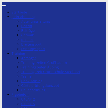
Zum
Inhalt
Startseite
springen
Judo-Abteilung
Abteilungsleitung
Beitritt
Beiträge
Chronik
Kontakt
Breitensport
Leistungssport
Training
Anfänger
Trainingszeiten Großhadern
Trainingszeiten Aubing
Trainingszeit Grundschule Stockdorf
Trainer
Dan-Training
Gürtelprüfungskonzept
Hallenordnung
Ergebnisse
U10/U12
U13/U15