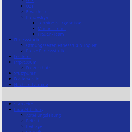
U18
U21
Erwachsene
Bundesliga
Termine & Ergebnisse
Männer-Team
Frauen-Team
Fitnessstudio
Öffnungszeiten Fitnesstudio Top-Fit
Preise Fitnessstudio
Förderer
Impressum
Datenschutz
Stützpunkt
Förderverein
Nächste Termine
Startseite
Judo-Abteilung
Abteilungsleitung
Beitritt
Beiträge
Chronik