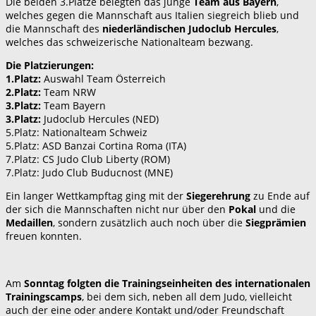
Die beiden 3.Plätze belegten das junge
Team aus Bayern
,
welches gegen die Mannschaft aus Italien siegreich blieb und
die Mannschaft des
niederländischen Judoclub Hercules
,
welches das schweizerische Nationalteam bezwang.
Die Platzierungen:
1.Platz:
Auswahl Team Österreich
2.Platz:
Team NRW
3.Platz:
Team Bayern
3.Platz:
Judoclub Hercules (NED)
5.Platz: Nationalteam Schweiz
5.Platz: ASD Banzai Cortina Roma (ITA)
7.Platz: CS Judo Club Liberty (ROM)
7.Platz: Judo Club Buducnost (MNE)
Ein langer Wettkampftag ging mit der
Siegerehrung
zu Ende auf
der sich die Mannschaften nicht nur über den
Pokal
und die
Medaillen
, sondern zusätzlich auch noch über die
Siegprämien
freuen konnten.
Am
Sonntag folgten die Trainingseinheiten des internationalen
Trainingscamps
, bei dem sich, neben all dem Judo, vielleicht
auch der eine oder andere Kontakt und/oder Freundschaft