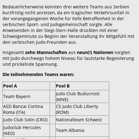
Bedauerlicherweise konnten drei weitere Teams aus Serbien
kurzfristig nicht anreisen, da ein tragischer Verkehrsunfall in
der vorangegangenen Woche für tiefe Betroffenheit in der
serbischen Sport- und Judogemeinschaft sorgte. Alle
Anwesenden in der Siegi-Sterr-Halle drückten mit einer
Schweigeminute zu Beginn der Veranstaltung ihr Mitgefühl mit
den serbischen Judo-Freunden aus.
Insgesamt
zehn Mannschaften
aus
neun(!) Nationen
sorgten
mit Judo durchwegs hohem Niveau für lautstarke Begeisterung
und prickelnde Spannung.
Die teilnehmenden Teams waren:
Pool A
Pool B
Judo Club Buducnost
Team Bayern
(MNE)
ASD Banzai Cortina
CS Judo Club Liberty
Roma (ITA)
(ROM)
Judo Club Solin (CRO)
Nationalteam Schweiz
Judoclub Hercules
Team Albania
(NED)