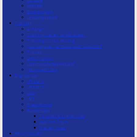
Kontakt
Breitensport
Leistungssport
Training
Anfänger
Trainingszeiten Großhadern
Trainingszeiten Aubing
Trainingszeit Grundschule Stockdorf
Trainer
Dan-Training
Gürtelprüfungskonzept
Hallenordnung
Ergebnisse
U10/U12
U13/U15
U18
U21
Erwachsene
Bundesliga
Termine & Ergebnisse
Männer-Team
Frauen-Team
Fitnessstudio