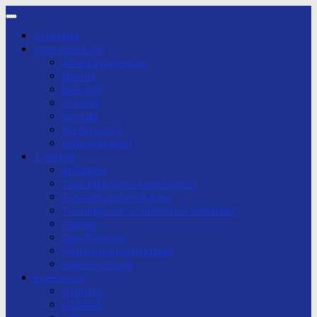
Zum
Inhalt
Startseite
springen
Judo-Abteilung
Abteilungsleitung
Beitritt
Beiträge
Chronik
Kontakt
Breitensport
Leistungssport
Training
Anfänger
Trainingszeiten Großhadern
Trainingszeiten Aubing
Trainingszeit Grundschule Stockdorf
Trainer
Dan-Training
Gürtelprüfungskonzept
Hallenordnung
Ergebnisse
U10/U12
U13/U15