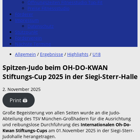
Öffnungszeiten Fitnesstudio Top-Fit
Preise Fitnessstudio
Förderer
Impressum
Datenschutz
Stützpunkt
Förderverein
Nächste Termine
Allgemein
/
Ergebnisse
/
Highlights
/
U18
Spitzen-Judo beim OH-DO-KWAN
Stiftungs-Cup 2025 in der Siegi-Sterr-Halle
2. November 2025
Print 🖨
Große Begeisterung von allen Seiten wurde an die Judo-
Abteilung des TSV München-Großhadern für die Ausrichtung
und reibungslose Durchführung des
Internationalen Oh-Do-
Kwan Stiftungs-Cups
am 01.November 2025 in der Siegi-Sterr-
Judohalle herangetragen.