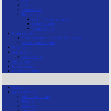
U18
U21
Erwachsene
Bundesliga
Termine & Ergebnisse
Männer-Team
Frauen-Team
Fitnessstudio
Öffnungszeiten Fitnesstudio Top-Fit
Preise Fitnessstudio
Förderer
Impressum
Datenschutz
Stützpunkt
Förderverein
Nächste Termine
Startseite
Judo-Abteilung
Abteilungsleitung
Beitritt
Beiträge
Chronik