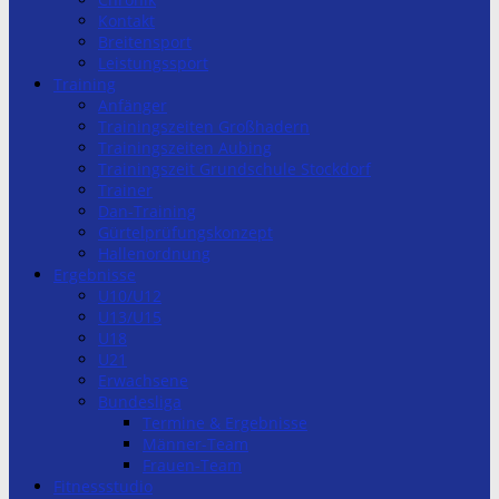
Kontakt
Breitensport
Leistungssport
Training
Anfänger
Trainingszeiten Großhadern
Trainingszeiten Aubing
Trainingszeit Grundschule Stockdorf
Trainer
Dan-Training
Gürtelprüfungskonzept
Hallenordnung
Ergebnisse
U10/U12
U13/U15
U18
U21
Erwachsene
Bundesliga
Termine & Ergebnisse
Männer-Team
Frauen-Team
Fitnessstudio