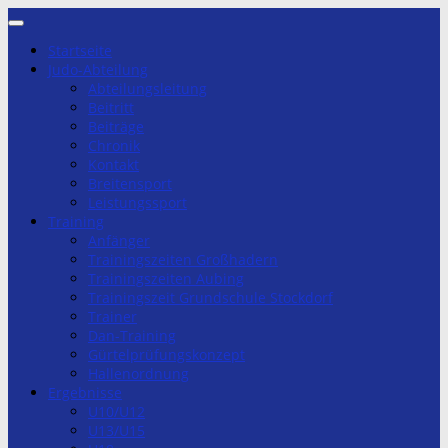
Zum
Inhalt
Startseite
springen
Judo-Abteilung
Abteilungsleitung
Beitritt
Beiträge
Chronik
Kontakt
Breitensport
Leistungssport
Training
Anfänger
Trainingszeiten Großhadern
Trainingszeiten Aubing
Trainingszeit Grundschule Stockdorf
Trainer
Dan-Training
Gürtelprüfungskonzept
Hallenordnung
Ergebnisse
U10/U12
U13/U15