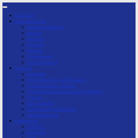
Zum
Inhalt
Startseite
springen
Judo-Abteilung
Abteilungsleitung
Beitritt
Beiträge
Chronik
Kontakt
Breitensport
Leistungssport
Training
Anfänger
Trainingszeiten Großhadern
Trainingszeiten Aubing
Trainingszeit Grundschule Stockdorf
Trainer
Dan-Training
Gürtelprüfungskonzept
Hallenordnung
Ergebnisse
U10/U12
U13/U15