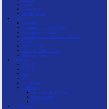
Kontakt
Breitensport
Leistungssport
Training
Anfänger
Trainingszeiten Großhadern
Trainingszeiten Aubing
Trainingszeit Grundschule Stockdorf
Trainer
Dan-Training
Gürtelprüfungskonzept
Hallenordnung
Ergebnisse
U10/U12
U13/U15
U18
U21
Erwachsene
Bundesliga
Termine & Ergebnisse
Männer-Team
Frauen-Team
Fitnessstudio