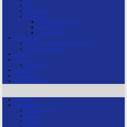
U18
U21
Erwachsene
Bundesliga
Termine & Ergebnisse
Männer-Team
Frauen-Team
Fitnessstudio
Öffnungszeiten Fitnesstudio Top-Fit
Preise Fitnessstudio
Förderer
Impressum
Datenschutz
Stützpunkt
Förderverein
Nächste Termine
Startseite
Judo-Abteilung
Abteilungsleitung
Beitritt
Beiträge
Chronik