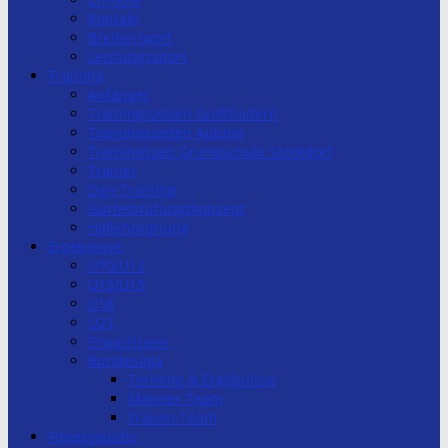
Kontakt
Breitensport
Leistungssport
Training
Anfänger
Trainingszeiten Großhadern
Trainingszeiten Aubing
Trainingszeit Grundschule Stockdorf
Trainer
Dan-Training
Gürtelprüfungskonzept
Hallenordnung
Ergebnisse
U10/U12
U13/U15
U18
U21
Erwachsene
Bundesliga
Termine & Ergebnisse
Männer-Team
Frauen-Team
Fitnessstudio