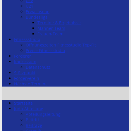
U18
U21
Erwachsene
Bundesliga
Termine & Ergebnisse
Männer-Team
Frauen-Team
Fitnessstudio
Öffnungszeiten Fitnesstudio Top-Fit
Preise Fitnessstudio
Förderer
Impressum
Datenschutz
Stützpunkt
Förderverein
Nächste Termine
Startseite
Judo-Abteilung
Abteilungsleitung
Beitritt
Beiträge
Chronik