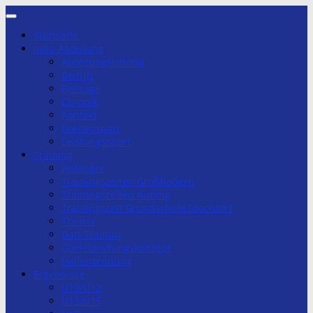
Zum
Inhalt
Startseite
springen
Judo-Abteilung
Abteilungsleitung
Beitritt
Beiträge
Chronik
Kontakt
Breitensport
Leistungssport
Training
Anfänger
Trainingszeiten Großhadern
Trainingszeiten Aubing
Trainingszeit Grundschule Stockdorf
Trainer
Dan-Training
Gürtelprüfungskonzept
Hallenordnung
Ergebnisse
U10/U12
U13/U15