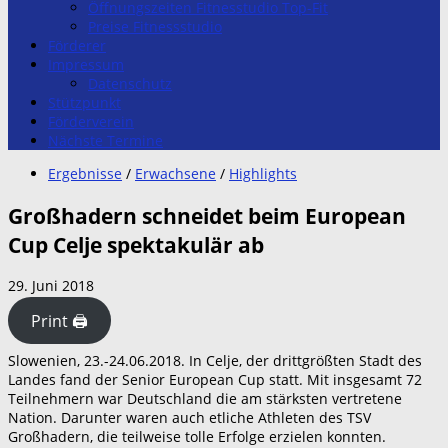
Öffnungszeiten Fitnesstudio Top-Fit
Preise Fitnessstudio
Förderer
Impressum
Datenschutz
Stützpunkt
Förderverein
Nächste Termine
Ergebnisse
/
Erwachsene
/
Highlights
Großhadern schneidet beim European
Cup Celje spektakulär ab
29. Juni 2018
Print 🖨
Slowenien, 23.-24.06.2018. In Celje, der drittgrößten Stadt des
Landes fand der Senior European Cup statt. Mit insgesamt 72
Teilnehmern war Deutschland die am stärksten vertretene
Nation. Darunter waren auch etliche Athleten des TSV
Großhadern, die teilweise tolle Erfolge erzielen konnten.