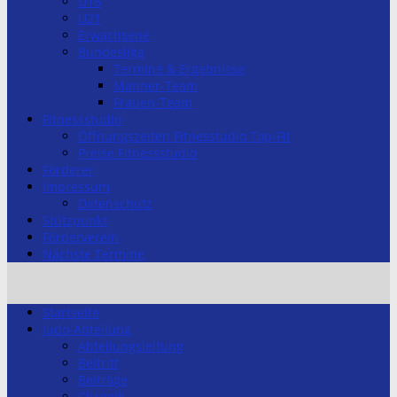
U18
U21
Erwachsene
Bundesliga
Termine & Ergebnisse
Männer-Team
Frauen-Team
Fitnessstudio
Öffnungszeiten Fitnesstudio Top-Fit
Preise Fitnessstudio
Förderer
Impressum
Datenschutz
Stützpunkt
Förderverein
Nächste Termine
Startseite
Judo-Abteilung
Abteilungsleitung
Beitritt
Beiträge
Chronik