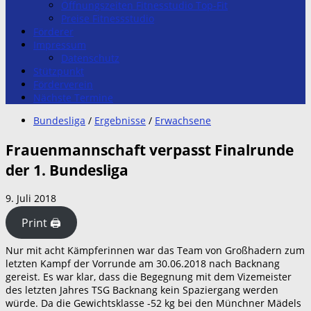
Öffnungszeiten Fitnesstudio Top-Fit
Preise Fitnessstudio
Förderer
Impressum
Datenschutz
Stützpunkt
Förderverein
Nächste Termine
Bundesliga
/
Ergebnisse
/
Erwachsene
Frauenmannschaft verpasst Finalrunde
der 1. Bundesliga
9. Juli 2018
Print 🖨
Nur mit acht Kämpferinnen war das Team von Großhadern zum
letzten Kampf der Vorrunde am 30.06.2018 nach Backnang
gereist. Es war klar, dass die Begegnung mit dem Vizemeister
des letzten Jahres TSG Backnang kein Spaziergang werden
würde. Da die Gewichtsklasse -52 kg bei den Münchner Mädels