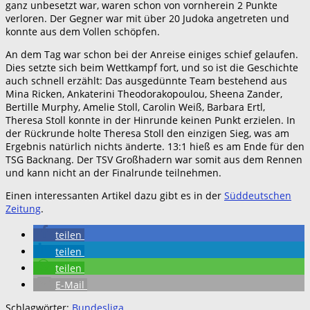
ganz unbesetzt war, waren schon von vornherein 2 Punkte
verloren. Der Gegner war mit über 20 Judoka angetreten und
konnte aus dem Vollen schöpfen.
An dem Tag war schon bei der Anreise einiges schief gelaufen.
Dies setzte sich beim Wettkampf fort, und so ist die Geschichte
auch schnell erzählt: Das ausgedünnte Team bestehend aus
Mina Ricken, Ankaterini Theodorakopoulou, Sheena Zander,
Bertille Murphy, Amelie Stoll, Carolin Weiß, Barbara Ertl,
Theresa Stoll konnte in der Hinrunde keinen Punkt erzielen. In
der Rückrunde holte Theresa Stoll den einzigen Sieg, was am
Ergebnis natürlich nichts änderte. 13:1 hieß es am Ende für den
TSG Backnang. Der TSV Großhadern war somit aus dem Rennen
und kann nicht an der Finalrunde teilnehmen.
Einen interessanten Artikel dazu gibt es in der
Süddeutschen
Zeitung
.
teilen
teilen
teilen
E-Mail
Schlagwörter:
Bundesliga