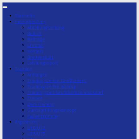
Zum
Inhalt
Startseite
springen
Judo-Abteilung
Abteilungsleitung
Beitritt
Beiträge
Chronik
Kontakt
Breitensport
Leistungssport
Training
Anfänger
Trainingszeiten Großhadern
Trainingszeiten Aubing
Trainingszeit Grundschule Stockdorf
Trainer
Dan-Training
Gürtelprüfungskonzept
Hallenordnung
Ergebnisse
U10/U12
U13/U15