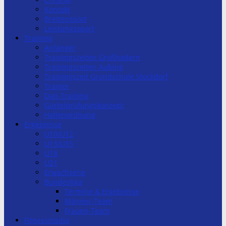
Kontakt
Breitensport
Leistungssport
Training
Anfänger
Trainingszeiten Großhadern
Trainingszeiten Aubing
Trainingszeit Grundschule Stockdorf
Trainer
Dan-Training
Gürtelprüfungskonzept
Hallenordnung
Ergebnisse
U10/U12
U13/U15
U18
U21
Erwachsene
Bundesliga
Termine & Ergebnisse
Männer-Team
Frauen-Team
Fitnessstudio