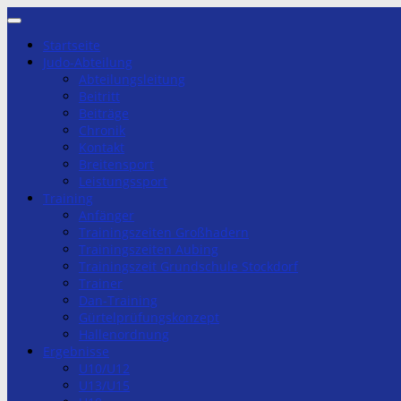
Zum
Inhalt
Startseite
springen
Judo-Abteilung
Abteilungsleitung
Beitritt
Beiträge
Chronik
Kontakt
Breitensport
Leistungssport
Training
Anfänger
Trainingszeiten Großhadern
Trainingszeiten Aubing
Trainingszeit Grundschule Stockdorf
Trainer
Dan-Training
Gürtelprüfungskonzept
Hallenordnung
Ergebnisse
U10/U12
U13/U15