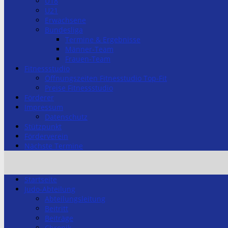
U18
U21
Erwachsene
Bundesliga
Termine & Ergebnisse
Männer-Team
Frauen-Team
Fitnessstudio
Öffnungszeiten Fitnesstudio Top-Fit
Preise Fitnessstudio
Förderer
Impressum
Datenschutz
Stützpunkt
Förderverein
Nächste Termine
Startseite
Judo-Abteilung
Abteilungsleitung
Beitritt
Beiträge
Chronik