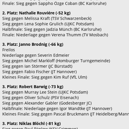
Finale: Sieg gegen Sappho Özge Coban (BC Karlsruhe)
2. Platz: Nathalie Rouviére (-52 kg)
Sieg gegen Melissa Kraft (TSV Schwarzenbeck)
Sieg gegen Lena Sophie Grulich (UJKC Potsdam)
Halbfinale: Sieg gegen Jadzia Münch (BC Karlsruhe)
Finale: Niederlage gegen Verena Thumm (TV Mosbach)
3. Platz: Janno Brodnig (-66 kg)
Freilos
Niederlage gegen Severin Edmeier
Sieg gegen Michel Markloff (Homburger Turngemeinde)
Sieg gegen Ian Störmer (JC Bürstadt)
Sieg gegen Fabio Fischer (JT Hannover)
Kleines Finale: Sieg gegen Kim Ruf (VfL Ulm)
3. Platz: Robert Barwig (-73 kg)
Sieg gegen Murray Lee Stein (UJKC Potsdam)
Sieg gegen Oliver Schulz (PSV Eisenach)
Sieg gegen Alexander Gabler (Godesberger JC)
Halbfinale: Niederlage gegen Igor Wandtke (JT Hannover)
Kleines Finale: Sieg gegen Pascal Bruckmann (JT Heidelberg/Man
3. Platz: Niklas Blöchl (-81 kg)
Sieg gegen Paul Päplow (KSV Grimmen)