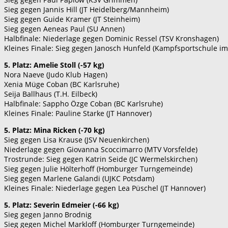
Sieg gegen Jannis Hill (JT Heidelberg/Mannheim)
Sieg gegen Guide Kramer (JT Steinheim)
Sieg gegen Aeneas Paul (SU Annen)
Halbfinale: Niederlage gegen Dominic Ressel (TSV Kronshagen)
Kleines Finale: Sieg gegen Janosch Hunfeld (Kampfsportschule im
5. Platz: Amelie Stoll (-57 kg)
Nora Naeve (Judo Klub Hagen)
Xenia Müge Coban (BC Karlsruhe)
Seija Ballhaus (T.H. Eilbeck)
Halbfinale: Sappho Özge Coban (BC Karlsruhe)
Kleines Finale: Pauline Starke (JT Hannover)
5. Platz: Mina Ricken (-70 kg)
Sieg gegen Lisa Krause (JSV Neuenkirchen)
Niederlage gegen Giovanna Scoccimarro (MTV Vorsfelde)
Trostrunde: Sieg gegen Katrin Seide (JC Wermelskirchen)
Sieg gegen Julie Hölterhoff (Homburger Turngemeinde)
Sieg gegen Marlene Galandi (UJKC Potsdam)
Kleines Finale: Niederlage gegen Lea Püschel (JT Hannover)
5. Platz: Severin Edmeier (-66 kg)
Sieg gegen Janno Brodnig
Sieg gegen Michel Markloff (Homburger Turngemeinde)