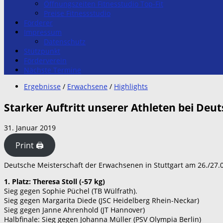
Öffnungszeiten Fitnesstudio Top-Fit
Preise Fitnessstudio
Förderer
Impressum
Datenschutz
Stützpunkt
Förderverein
Nächste Termine
Ergebnisse
/
Erwachsene
/
Highlights
Starker Auftritt unserer Athleten bei Deu
31. Januar 2019
Print 🖨
Deutsche Meisterschaft der Erwachsenen in Stuttgart am 26./27.
1. Platz: Theresa Stoll (-57 kg)
Sieg gegen Sophie Püchel (TB Wülfrath).
Sieg gegen Margarita Diede (JSC Heidelberg Rhein-Neckar)
Sieg gegen Janne Ahrenhold (JT Hannover)
Halbfinale: Sieg gegen Johanna Müller (PSV Olympia Berlin)