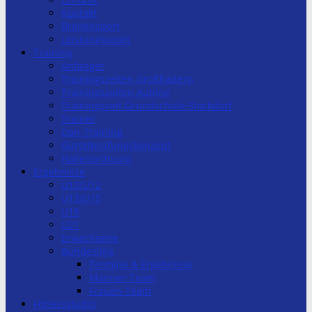
Kontakt
Breitensport
Leistungssport
Training
Anfänger
Trainingszeiten Großhadern
Trainingszeiten Aubing
Trainingszeit Grundschule Stockdorf
Trainer
Dan-Training
Gürtelprüfungskonzept
Hallenordnung
Ergebnisse
U10/U12
U13/U15
U18
U21
Erwachsene
Bundesliga
Termine & Ergebnisse
Männer-Team
Frauen-Team
Fitnessstudio