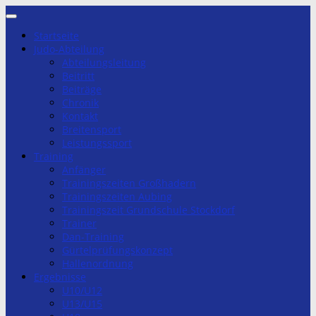
Zum
Inhalt
Startseite
springen
Judo-Abteilung
Abteilungsleitung
Beitritt
Beiträge
Chronik
Kontakt
Breitensport
Leistungssport
Training
Anfänger
Trainingszeiten Großhadern
Trainingszeiten Aubing
Trainingszeit Grundschule Stockdorf
Trainer
Dan-Training
Gürtelprüfungskonzept
Hallenordnung
Ergebnisse
U10/U12
U13/U15