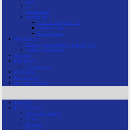
U18
U21
Erwachsene
Bundesliga
Termine & Ergebnisse
Männer-Team
Frauen-Team
Fitnessstudio
Öffnungszeiten Fitnesstudio Top-Fit
Preise Fitnessstudio
Förderer
Impressum
Datenschutz
Stützpunkt
Förderverein
Nächste Termine
Startseite
Judo-Abteilung
Abteilungsleitung
Beitritt
Beiträge
Chronik