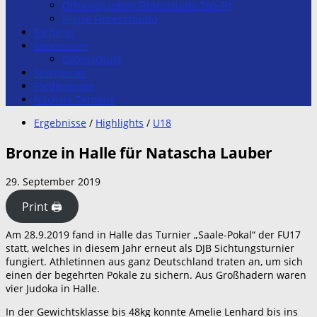
Öffnungszeiten Fitnesstudio Top-Fit
Preise Fitnessstudio
Förderer
Impressum
Datenschutz
Stützpunkt
Förderverein
Nächste Termine
Ergebnisse
/
Highlights
/
U18
Bronze in Halle für Natascha Lauber
29. September 2019
Print 🖨
Am 28.9.2019 fand in Halle das Turnier „Saale-Pokal“ der FU17
statt, welches in diesem Jahr erneut als DJB Sichtungsturnier
fungiert. Athletinnen aus ganz Deutschland traten an, um sich
einen der begehrten Pokale zu sichern. Aus Großhadern waren
vier Judoka in Halle.
In der Gewichtsklasse bis 48kg konnte Amelie Lenhard bis ins