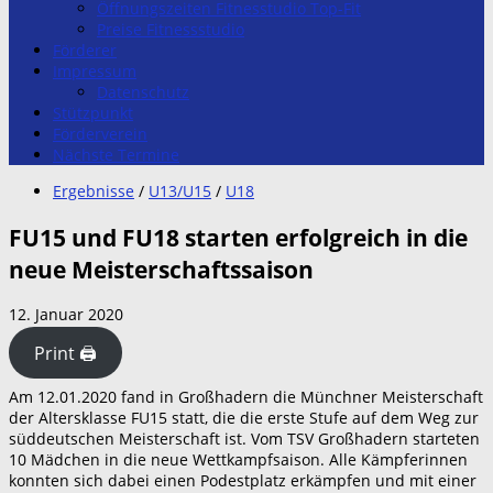
Öffnungszeiten Fitnesstudio Top-Fit
Preise Fitnessstudio
Förderer
Impressum
Datenschutz
Stützpunkt
Förderverein
Nächste Termine
Ergebnisse
/
U13/U15
/
U18
FU15 und FU18 starten erfolgreich in die
neue Meisterschaftssaison
12. Januar 2020
Print 🖨
Am 12.01.2020 fand in Großhadern die Münchner Meisterschaft
der Altersklasse FU15 statt, die die erste Stufe auf dem Weg zur
süddeutschen Meisterschaft ist. Vom TSV Großhadern starteten
10 Mädchen in die neue Wettkampfsaison. Alle Kämpferinnen
konnten sich dabei einen Podestplatz erkämpfen und mit einer