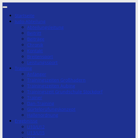
Zum
Inhalt
Startseite
springen
Judo-Abteilung
Abteilungsleitung
Beitritt
Beiträge
Chronik
Kontakt
Breitensport
Leistungssport
Training
Anfänger
Trainingszeiten Großhadern
Trainingszeiten Aubing
Trainingszeit Grundschule Stockdorf
Trainer
Dan-Training
Gürtelprüfungskonzept
Hallenordnung
Ergebnisse
U10/U12
U13/U15