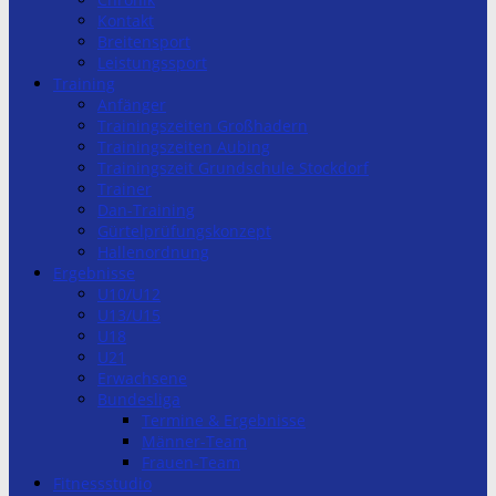
Kontakt
Breitensport
Leistungssport
Training
Anfänger
Trainingszeiten Großhadern
Trainingszeiten Aubing
Trainingszeit Grundschule Stockdorf
Trainer
Dan-Training
Gürtelprüfungskonzept
Hallenordnung
Ergebnisse
U10/U12
U13/U15
U18
U21
Erwachsene
Bundesliga
Termine & Ergebnisse
Männer-Team
Frauen-Team
Fitnessstudio