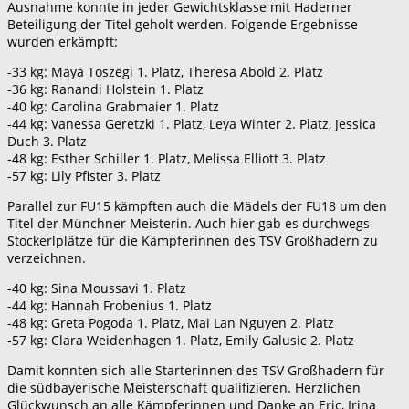
Ausnahme konnte in jeder Gewichtsklasse mit Haderner
Beteiligung der Titel geholt werden. Folgende Ergebnisse
wurden erkämpft:
-33 kg: Maya Toszegi 1. Platz, Theresa Abold 2. Platz
-36 kg: Ranandi Holstein 1. Platz
-40 kg: Carolina Grabmaier 1. Platz
-44 kg: Vanessa Geretzki 1. Platz, Leya Winter 2. Platz, Jessica
Duch 3. Platz
-48 kg: Esther Schiller 1. Platz, Melissa Elliott 3. Platz
-57 kg: Lily Pfister 3. Platz
Parallel zur FU15 kämpften auch die Mädels der FU18 um den
Titel der Münchner Meisterin. Auch hier gab es durchwegs
Stockerlplätze für die Kämpferinnen des TSV Großhadern zu
verzeichnen.
-40 kg: Sina Moussavi 1. Platz
-44 kg: Hannah Frobenius 1. Platz
-48 kg: Greta Pogoda 1. Platz, Mai Lan Nguyen 2. Platz
-57 kg: Clara Weidenhagen 1. Platz, Emily Galusic 2. Platz
Damit konnten sich alle Starterinnen des TSV Großhadern für
die südbayerische Meisterschaft qualifizieren. Herzlichen
Glückwunsch an alle Kämpferinnen und Danke an Eric, Irina