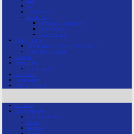
U18
U21
Erwachsene
Bundesliga
Termine & Ergebnisse
Männer-Team
Frauen-Team
Fitnessstudio
Öffnungszeiten Fitnesstudio Top-Fit
Preise Fitnessstudio
Förderer
Impressum
Datenschutz
Stützpunkt
Förderverein
Nächste Termine
Startseite
Judo-Abteilung
Abteilungsleitung
Beitritt
Beiträge
Chronik