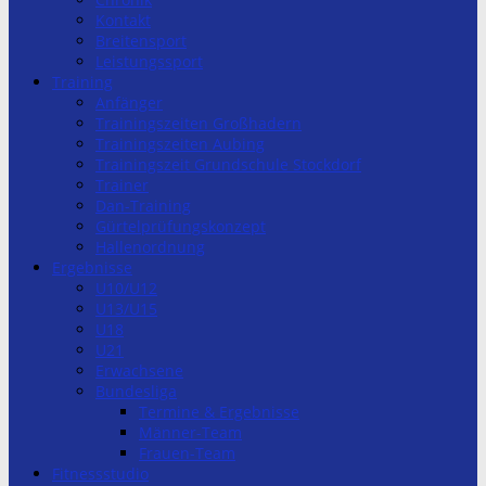
Kontakt
Breitensport
Leistungssport
Training
Anfänger
Trainingszeiten Großhadern
Trainingszeiten Aubing
Trainingszeit Grundschule Stockdorf
Trainer
Dan-Training
Gürtelprüfungskonzept
Hallenordnung
Ergebnisse
U10/U12
U13/U15
U18
U21
Erwachsene
Bundesliga
Termine & Ergebnisse
Männer-Team
Frauen-Team
Fitnessstudio