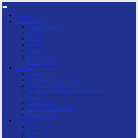
Zum
Inhalt
Startseite
springen
Judo-Abteilung
Abteilungsleitung
Beitritt
Beiträge
Chronik
Kontakt
Breitensport
Leistungssport
Training
Anfänger
Trainingszeiten Großhadern
Trainingszeiten Aubing
Trainingszeit Grundschule Stockdorf
Trainer
Dan-Training
Gürtelprüfungskonzept
Hallenordnung
Ergebnisse
U10/U12
U13/U15