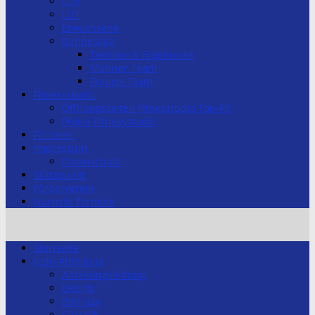
U18
U21
Erwachsene
Bundesliga
Termine & Ergebnisse
Männer-Team
Frauen-Team
Fitnessstudio
Öffnungszeiten Fitnesstudio Top-Fit
Preise Fitnessstudio
Förderer
Impressum
Datenschutz
Stützpunkt
Förderverein
Nächste Termine
Startseite
Judo-Abteilung
Abteilungsleitung
Beitritt
Beiträge
Chronik