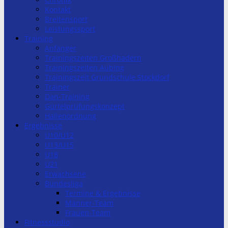
Kontakt
Breitensport
Leistungssport
Training
Anfänger
Trainingszeiten Großhadern
Trainingszeiten Aubing
Trainingszeit Grundschule Stockdorf
Trainer
Dan-Training
Gürtelprüfungskonzept
Hallenordnung
Ergebnisse
U10/U12
U13/U15
U18
U21
Erwachsene
Bundesliga
Termine & Ergebnisse
Männer-Team
Frauen-Team
Fitnessstudio