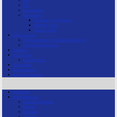
U18
U21
Erwachsene
Bundesliga
Termine & Ergebnisse
Männer-Team
Frauen-Team
Fitnessstudio
Öffnungszeiten Fitnesstudio Top-Fit
Preise Fitnessstudio
Förderer
Impressum
Datenschutz
Stützpunkt
Förderverein
Nächste Termine
Startseite
Judo-Abteilung
Abteilungsleitung
Beitritt
Beiträge
Chronik