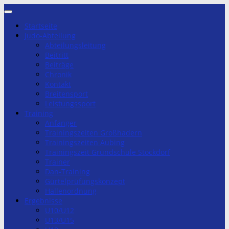
Zum
Inhalt
Startseite
springen
Judo-Abteilung
Abteilungsleitung
Beitritt
Beiträge
Chronik
Kontakt
Breitensport
Leistungssport
Training
Anfänger
Trainingszeiten Großhadern
Trainingszeiten Aubing
Trainingszeit Grundschule Stockdorf
Trainer
Dan-Training
Gürtelprüfungskonzept
Hallenordnung
Ergebnisse
U10/U12
U13/U15