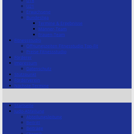
U18
U21
Erwachsene
Bundesliga
Termine & Ergebnisse
Männer-Team
Frauen-Team
Fitnessstudio
Öffnungszeiten Fitnesstudio Top-Fit
Preise Fitnessstudio
Förderer
Impressum
Datenschutz
Stützpunkt
Förderverein
Nächste Termine
Startseite
Judo-Abteilung
Abteilungsleitung
Beitritt
Beiträge
Chronik