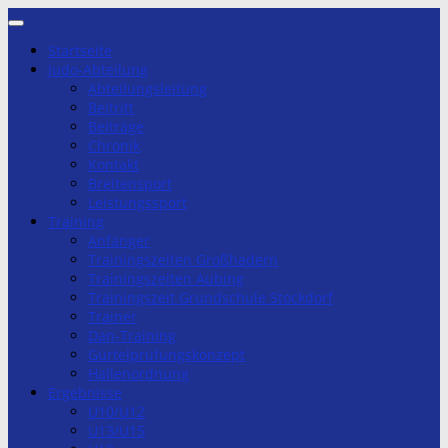
Zum
Inhalt
Startseite
springen
Judo-Abteilung
Abteilungsleitung
Beitritt
Beiträge
Chronik
Kontakt
Breitensport
Leistungssport
Training
Anfänger
Trainingszeiten Großhadern
Trainingszeiten Aubing
Trainingszeit Grundschule Stockdorf
Trainer
Dan-Training
Gürtelprüfungskonzept
Hallenordnung
Ergebnisse
U10/U12
U13/U15