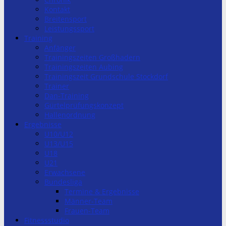
Kontakt
Breitensport
Leistungssport
Training
Anfänger
Trainingszeiten Großhadern
Trainingszeiten Aubing
Trainingszeit Grundschule Stockdorf
Trainer
Dan-Training
Gürtelprüfungskonzept
Hallenordnung
Ergebnisse
U10/U12
U13/U15
U18
U21
Erwachsene
Bundesliga
Termine & Ergebnisse
Männer-Team
Frauen-Team
Fitnessstudio