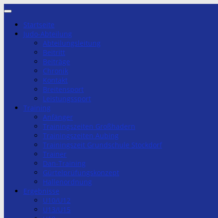
Zum
Inhalt
Startseite
springen
Judo-Abteilung
Abteilungsleitung
Beitritt
Beiträge
Chronik
Kontakt
Breitensport
Leistungssport
Training
Anfänger
Trainingszeiten Großhadern
Trainingszeiten Aubing
Trainingszeit Grundschule Stockdorf
Trainer
Dan-Training
Gürtelprüfungskonzept
Hallenordnung
Ergebnisse
U10/U12
U13/U15