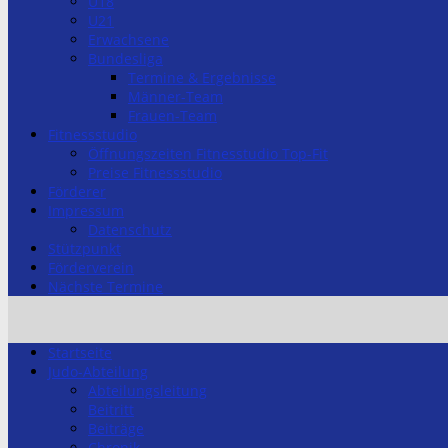
U18
U21
Erwachsene
Bundesliga
Termine & Ergebnisse
Männer-Team
Frauen-Team
Fitnessstudio
Öffnungszeiten Fitnesstudio Top-Fit
Preise Fitnessstudio
Förderer
Impressum
Datenschutz
Stützpunkt
Förderverein
Nächste Termine
Startseite
Judo-Abteilung
Abteilungsleitung
Beitritt
Beiträge
Chronik