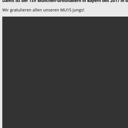
Damit ist der TSV München-Großhadern in Bayern seit 2017 in 
Wir gratulieren allen unseren MU15 Jungs!