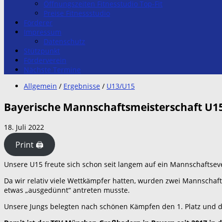
Öffnungszeiten Fitnesstudio Top-Fit
Preise Fitnessstudio
Förderer
Impressum
Datenschutz
Stützpunkt
Förderverein
Nächste Termine
Allgemein
/
Ergebnisse
/
U13/U15
Bayerische Mannschaftsmeisterschaft U1
18. Juli 2022
Print 🖨
Unsere U15 freute sich schon seit langem auf ein Mannschaftse
Da wir relativ viele Wettkämpfer hatten, wurden zwei Mannscha
etwas „ausgedünnt“ antreten musste.
Unsere Jungs belegten nach schönen Kämpfen den 1. Platz und de