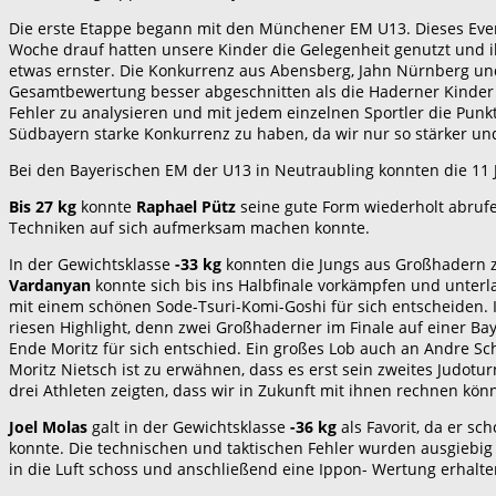
Die erste Etappe begann mit den Münchener EM U13. Dieses Event w
Woche drauf hatten unsere Kinder die Gelegenheit genutzt und i
etwas ernster. Die Konkurrenz aus Abensberg, Jahn Nürnberg und
Gesamtbewertung besser abgeschnitten als die Haderner Kinder (
Fehler zu analysieren und mit jedem einzelnen Sportler die Punk
Südbayern starke Konkurrenz zu haben, da wir nur so stärker u
Bei den Bayerischen EM der U13 in Neutraubling konnten die 11 
Bis 27 kg
konnte
Raphael Pütz
seine gute Form wiederholt abruf
Techniken auf sich aufmerksam machen konnte.
In der Gewichtsklasse
-33 kg
konnten die Jungs aus Großhadern z
Vardanyan
konnte sich bis ins Halbfinale vorkämpfen und unterl
mit einem schönen Sode-Tsuri-Komi-Goshi für sich entscheiden.
riesen Highlight, denn zwei Großhaderner im Finale auf einer B
Ende Moritz für sich entschied. Ein großes Lob auch an Andre 
Moritz Nietsch ist zu erwähnen, dass es erst sein zweites Judotu
drei Athleten zeigten, dass wir in Zukunft mit ihnen rechnen kön
Joel Molas
galt in der Gewichtsklasse
-36 kg
als Favorit, da er s
konnte. Die technischen und taktischen Fehler wurden ausgiebig 
in die Luft schoss und anschließend eine Ippon- Wertung erhalte