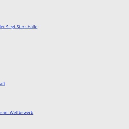
r Siegi-Sterr-Halle
aft
d Team Wettbewerb