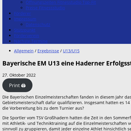
Öffnungszeiten Fitnesstudio Top-Fit
Preise Fitnessstudio
Förderer
Impressum
Datenschutz
Stützpunkt
Förderverein
Nächste Termine
Allgemein
/
Ergebnisse
/
U13/U15
Bayerische EM U13 eine Haderner Erfolgss
27. Oktober 2022
Print 🖨
Die Bayerischen Einzelmeisterschaften fanden in diesem Jahr das 
Gebietsmeisterschaft dafür qualifizieren. Insgesamt hatten es 14
die Vorbereitung bis zu dem Turnier aus?
Die Sportler vom TSV Großhadern hatten die Zeit in den Sommerfe
mit Athletik- und Techniktraining auf die Einzelmeisterschaften
sinnvoll zu gruppieren, damit jeder einzelne Athlet hinsichtlich