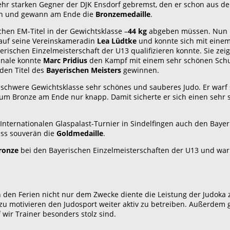
hr starken Gegner der DJK Ensdorf gebremst, den er schon aus der
den und gewann am Ende die
Bronzemedaille
.
hen EM-Titel in der Gewichtsklasse –
44 kg
abgeben müssen. Nun hi
 auf seine Vereinskameradin
Lea Lüdtke
und konnte sich mit einem
rischen Einzelmeisterschaft der U13 qualifizieren konnte. Sie zei
Finale konnte
Marc Pridius
den Kampf mit einem sehr schönen Schu
den Titel des
Bayerischen Meisters
gewinnen.
 schwere Gewichtsklasse sehr schönes und sauberes Judo. Er warf 
um Bronze am Ende nur knapp. Damit sicherte er sich einen sehr 
nternationalen Glaspalast-Turnier in Sindelfingen auch den Bayer
uss souverän die
Goldmedaille
.
Bronze
bei den Bayerischen Einzelmeisterschaften der U13 und war 
n den Ferien nicht nur dem Zwecke diente die Leistung der Judoka
u motivieren den Judosport weiter aktiv zu betreiben. Außerdem gl
wir Trainer besonders stolz sind.