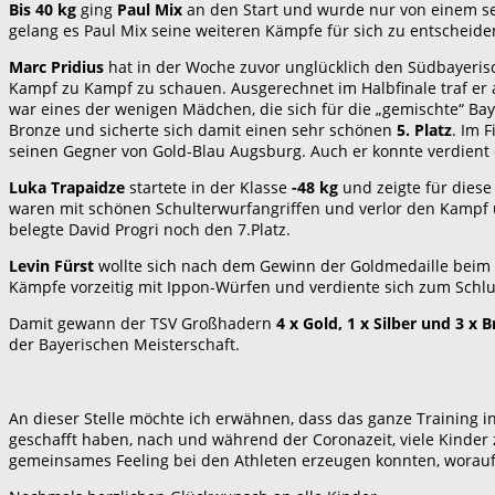
Bis 40 kg
ging
Paul Mix
an den Start und wurde nur von einem se
gelang es Paul Mix seine weiteren Kämpfe für sich zu entschei
Marc Pridius
hat in der Woche zuvor unglücklich den Südbayerisc
Kampf zu Kampf zu schauen. Ausgerechnet im Halbfinale traf er
war eines der wenigen Mädchen, die sich für die „gemischte“ Baye
Bronze und sicherte sich damit einen sehr schönen
5. Platz
. Im 
seinen Gegner von Gold-Blau Augsburg. Auch er konnte verdient 
Luka Trapaidze
startete in der Klasse
-48 kg
und zeigte für diese
waren mit schönen Schulterwurfangriffen und verlor den Kampf 
belegte David Progri noch den 7.Platz.
Levin Fürst
wollte sich nach dem Gewinn der Goldmedaille beim I
Kämpfe vorzeitig mit Ippon-Würfen und verdiente sich zum Schl
Damit gewann der TSV Großhadern
4 x Gold, 1 x Silber und 3 x 
der Bayerischen Meisterschaft.
An dieser Stelle möchte ich erwähnen, dass das ganze Training i
geschafft haben, nach und während der Coronazeit, viele Kinder z
gemeinsames Feeling bei den Athleten erzeugen konnten, worauf 