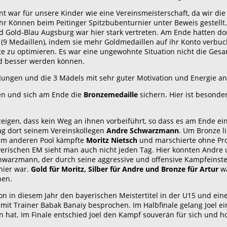
ar für unsere Kinder wie eine Vereinsmeisterschaft, da wir die me
hr Können beim Peitinger Spitzbubenturnier unter Beweis gestell
 Gold-Blau Augsburg war hier stark vertreten. Am Ende hatten dor
9 Medaillen), indem sie mehr Goldmedaillen auf ihr Konto verbuc
te zu optimieren. Es war eine ungewohnte Situation nicht die Gesa
nd besser werden können.
Jungen und die 3 Mädels mit sehr guter Motivation und Energie an
en und sich am Ende die
Bronzemedaille
sichern. Hier ist besond
eigen, dass kein Weg an ihnen vorbeiführt, so dass es am Ende ei
ag dort seinem Vereinskollegen
Andre Schwarzmann
. Um Bronze l
 Im anderen Pool kämpfte
Moritz Nietsch
und marschierte ohne Prob
ayerischen EM sieht man auch nicht jeden Tag. Hier konnten Andr
Schwarzmann, der durch seine aggressive und offensive Kampfeins
rnier war.
Gold für Moritz, Silber für Andre und Bronze für Artur
wa
nen.
chon in diesem Jahr den bayerischen Meistertitel in der U15 und 
mit Trainer Babak Banaiy besprochen. Im Halbfinale gelang Joel e
n hat. Im Finale entschied Joel den Kampf souverän für sich und h