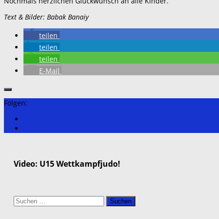
Nochmals herzlichen Glückwunsch an alle Kinder.
Text & Bilder: Babak Banaiy
teilen
teilen
teilen
E-Mail
Folgen:
Video: U15 Wettkampfjudo!
Suchen
nach: