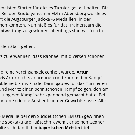
isten Starter für dieses Turnier gestellt hatten. Die
t. Bei den Südbayerischen EM in Abensberg wurde es
t die Augsburger Judoka (6 Medaillen) in der
hen konnten. Nun hieß es für das Trainerteam die
mtwertung zu gewinnen, allerdings sind wir froh in
 den Start gehen.
ers zu erwähnen, dass Raphael mit diversen schönen
ne reine Vereinsangelegenheit wurde.
Artur
ieß Artur nichts anbrennen und konnte den Kampf
leme bis ins Finale. Dann gab es für das Turnier ein
e und Moritz einen sehr schönen Kampf zeigen, den am
tellung den Kampf sehr spannend gemacht hatte. Bei
r am Ende die Ausbeute in der Gewichtsklasse. Alle
eine Medaille bei den Süddeutschen EM U15 gewinnen
ine spektakuläre Fußtechnik womit er seinen Gegner
olte sich damit den
bayerischen Meistertitel
.