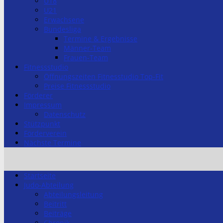
U18
U21
Erwachsene
Bundesliga
Termine & Ergebnisse
Männer-Team
Frauen-Team
Fitnessstudio
Öffnungszeiten Fitnesstudio Top-Fit
Preise Fitnessstudio
Förderer
Impressum
Datenschutz
Stützpunkt
Förderverein
Nächste Termine
Startseite
Judo-Abteilung
Abteilungsleitung
Beitritt
Beiträge
Chronik