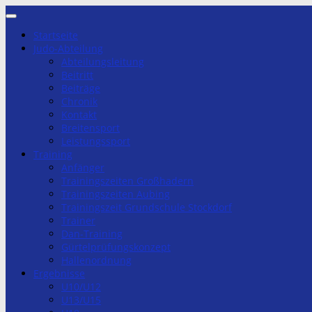
Zum
Inhalt
Startseite
springen
Judo-Abteilung
Abteilungsleitung
Beitritt
Beiträge
Chronik
Kontakt
Breitensport
Leistungssport
Training
Anfänger
Trainingszeiten Großhadern
Trainingszeiten Aubing
Trainingszeit Grundschule Stockdorf
Trainer
Dan-Training
Gürtelprüfungskonzept
Hallenordnung
Ergebnisse
U10/U12
U13/U15