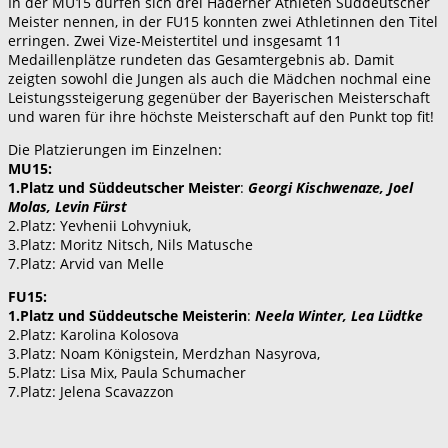
In der MU15 dürfen sich drei Haderner Athleten Süddeutscher
Meister nennen, in der FU15 konnten zwei Athletinnen den Titel
erringen. Zwei Vize-Meistertitel und insgesamt 11
Medaillenplätze rundeten das Gesamtergebnis ab. Damit
zeigten sowohl die Jungen als auch die Mädchen nochmal eine
Leistungssteigerung gegenüber der Bayerischen Meisterschaft
und waren für ihre höchste Meisterschaft auf den Punkt top fit!
Die Platzierungen im Einzelnen:
MU15:
1.Platz und Süddeutscher Meister
:
Georgi Kischwenaze, Joel
Molas, Levin Fürst
2.Platz: Yevhenii Lohvyniuk,
3.Platz: Moritz Nitsch, Nils Matusche
7.Platz: Arvid van Melle
FU15:
1.Platz und Süddeutsche Meisterin
:
Neela Winter, Lea Lüdtke
2.Platz: Karolina Kolosova
3.Platz: Noam Königstein, Merdzhan Nasyrova,
5.Platz: Lisa Mix, Paula Schumacher
7.Platz: Jelena Scavazzon