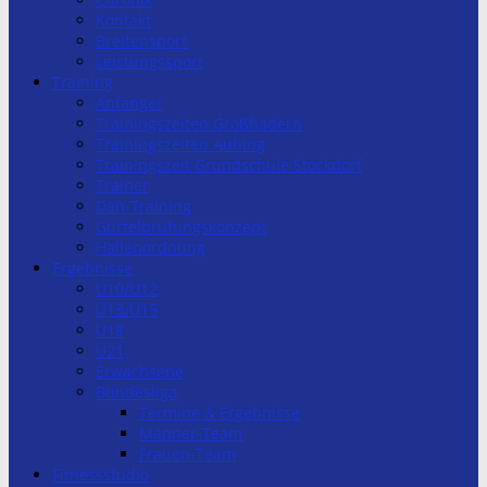
Kontakt
Breitensport
Leistungssport
Training
Anfänger
Trainingszeiten Großhadern
Trainingszeiten Aubing
Trainingszeit Grundschule Stockdorf
Trainer
Dan-Training
Gürtelprüfungskonzept
Hallenordnung
Ergebnisse
U10/U12
U13/U15
U18
U21
Erwachsene
Bundesliga
Termine & Ergebnisse
Männer-Team
Frauen-Team
Fitnessstudio