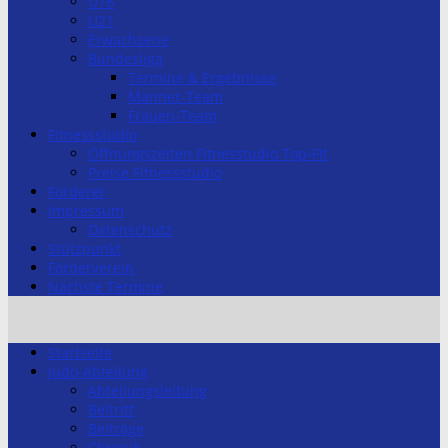
U18
U21
Erwachsene
Bundesliga
Termine & Ergebnisse
Männer-Team
Frauen-Team
Fitnessstudio
Öffnungszeiten Fitnesstudio Top-Fit
Preise Fitnessstudio
Förderer
Impressum
Datenschutz
Stützpunkt
Förderverein
Nächste Termine
Startseite
Judo-Abteilung
Abteilungsleitung
Beitritt
Beiträge
Chronik