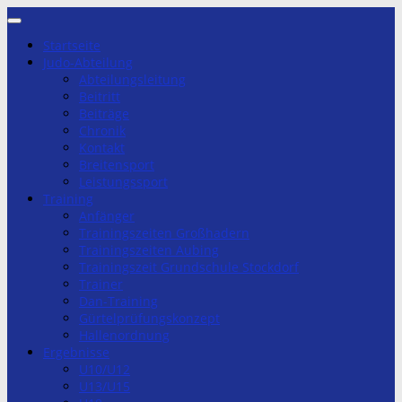
Zum
Inhalt
Startseite
springen
Judo-Abteilung
Abteilungsleitung
Beitritt
Beiträge
Chronik
Kontakt
Breitensport
Leistungssport
Training
Anfänger
Trainingszeiten Großhadern
Trainingszeiten Aubing
Trainingszeit Grundschule Stockdorf
Trainer
Dan-Training
Gürtelprüfungskonzept
Hallenordnung
Ergebnisse
U10/U12
U13/U15