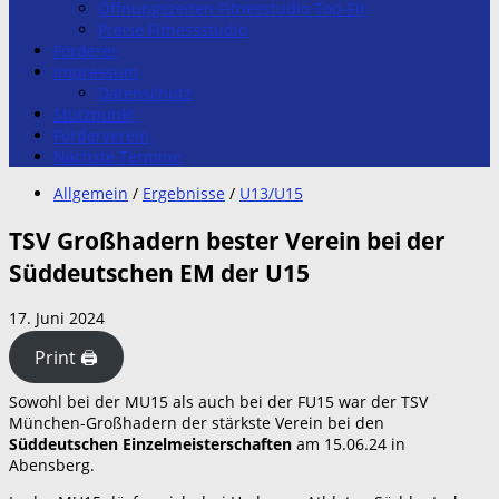
Öffnungszeiten Fitnesstudio Top-Fit
Preise Fitnessstudio
Förderer
Impressum
Datenschutz
Stützpunkt
Förderverein
Nächste Termine
Allgemein
/
Ergebnisse
/
U13/U15
TSV Großhadern bester Verein bei der
Süddeutschen EM der U15
17. Juni 2024
Print 🖨
Sowohl bei der MU15 als auch bei der FU15 war der TSV
München-Großhadern der stärkste Verein bei den
Süddeutschen Einzelmeisterschaften
am 15.06.24 in
Abensberg.