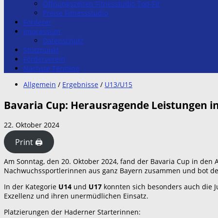
Öffnungszeiten Fitnesstudio Top-Fit
Preise Fitnessstudio
Förderer
Impressum
Datenschutz
Stützpunkt
Förderverein
Nächste Termine
Allgemein
/
Ergebnisse
/
U13/U15
Bavaria Cup: Herausragende Leistungen in
22. Oktober 2024
Print 🖨
Am Sonntag, den 20. Oktober 2024, fand der Bavaria Cup in den 
Nachwuchssportlerinnen aus ganz Bayern zusammen und bot de
In der Kategorie
U14
und
U17
konnten sich besonders auch die J
Exzellenz und ihren unermüdlichen Einsatz.
Platzierungen der Haderner Starterinnen: