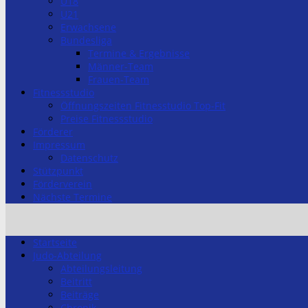
U18
U21
Erwachsene
Bundesliga
Termine & Ergebnisse
Männer-Team
Frauen-Team
Fitnessstudio
Öffnungszeiten Fitnesstudio Top-Fit
Preise Fitnessstudio
Förderer
Impressum
Datenschutz
Stützpunkt
Förderverein
Nächste Termine
Startseite
Judo-Abteilung
Abteilungsleitung
Beitritt
Beiträge
Chronik