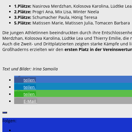
1.Plätze:
Nasirova Merdzhan, Kolosova Karolina, Lüdtke Lea,
2.Plätze:
Progri Ana, Mix Lisa, Winter Neela
3.Plätze:
Schumacher Paula, Hönig Teresa
5.Plätze:
Matissen Marie, Matissen Julia, Tomacen Barbara
Die jungen Athletinnen beeindruckten durch ihre Entschlossenhei
Merdzhan, Kolosova Karolina, Lüdtke Lea und Thierry Emilie, die
Auch die Zweit- und Drittplatzierten zeigten starke Kämpfe und 
Großhaderns erzielten wir den
ersten Platz in der Vereinswertu
Text und Bilder: Irina Samoila
teilen
teilen
teilen
E-Mail
Folgen: