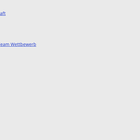
aft
d Team Wettbewerb