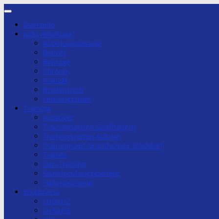
Zum
Inhalt
Startseite
springen
Judo-Abteilung
Abteilungsleitung
Beitritt
Beiträge
Chronik
Kontakt
Breitensport
Leistungssport
Training
Anfänger
Trainingszeiten Großhadern
Trainingszeiten Aubing
Trainingszeit Grundschule Stockdorf
Trainer
Dan-Training
Gürtelprüfungskonzept
Hallenordnung
Ergebnisse
U10/U12
U13/U15