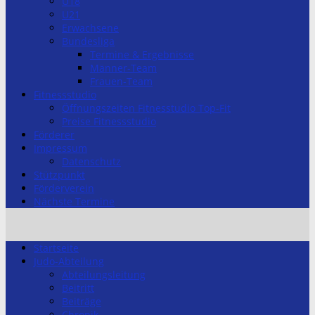
U18
U21
Erwachsene
Bundesliga
Termine & Ergebnisse
Männer-Team
Frauen-Team
Fitnessstudio
Öffnungszeiten Fitnesstudio Top-Fit
Preise Fitnessstudio
Förderer
Impressum
Datenschutz
Stützpunkt
Förderverein
Nächste Termine
Startseite
Judo-Abteilung
Abteilungsleitung
Beitritt
Beiträge
Chronik