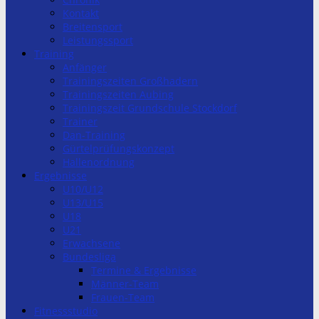
Kontakt
Breitensport
Leistungssport
Training
Anfänger
Trainingszeiten Großhadern
Trainingszeiten Aubing
Trainingszeit Grundschule Stockdorf
Trainer
Dan-Training
Gürtelprüfungskonzept
Hallenordnung
Ergebnisse
U10/U12
U13/U15
U18
U21
Erwachsene
Bundesliga
Termine & Ergebnisse
Männer-Team
Frauen-Team
Fitnessstudio