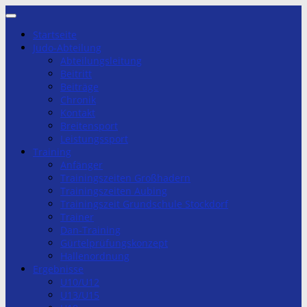
Zum
Inhalt
Startseite
springen
Judo-Abteilung
Abteilungsleitung
Beitritt
Beiträge
Chronik
Kontakt
Breitensport
Leistungssport
Training
Anfänger
Trainingszeiten Großhadern
Trainingszeiten Aubing
Trainingszeit Grundschule Stockdorf
Trainer
Dan-Training
Gürtelprüfungskonzept
Hallenordnung
Ergebnisse
U10/U12
U13/U15