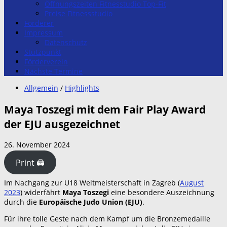
Öffnungszeiten Fitnesstudio Top-Fit
Preise Fitnessstudio
Förderer
Impressum
Datenschutz
Stützpunkt
Förderverein
Nächste Termine
Allgemein
/
Highlights
Maya Toszegi mit dem Fair Play Award
der EJU ausgezeichnet
26. November 2024
Print 🖨
Im Nachgang zur U18 Weltmeisterschaft in Zagreb (
August
2023
) widerfährt
Maya Toszegi
eine besondere Auszeichnung
durch die
Europäische Judo Union (EJU)
.
Für ihre tolle Geste nach dem Kampf um die Bronzemedaille