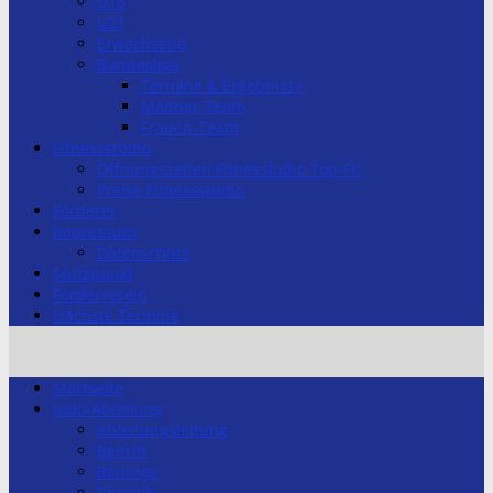
U18
U21
Erwachsene
Bundesliga
Termine & Ergebnisse
Männer-Team
Frauen-Team
Fitnessstudio
Öffnungszeiten Fitnesstudio Top-Fit
Preise Fitnessstudio
Förderer
Impressum
Datenschutz
Stützpunkt
Förderverein
Nächste Termine
Startseite
Judo-Abteilung
Abteilungsleitung
Beitritt
Beiträge
Chronik