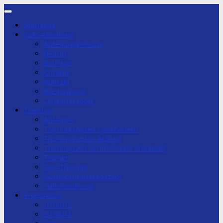
Zum
Inhalt
Startseite
springen
Judo-Abteilung
Abteilungsleitung
Beitritt
Beiträge
Chronik
Kontakt
Breitensport
Leistungssport
Training
Anfänger
Trainingszeiten Großhadern
Trainingszeiten Aubing
Trainingszeit Grundschule Stockdorf
Trainer
Dan-Training
Gürtelprüfungskonzept
Hallenordnung
Ergebnisse
U10/U12
U13/U15