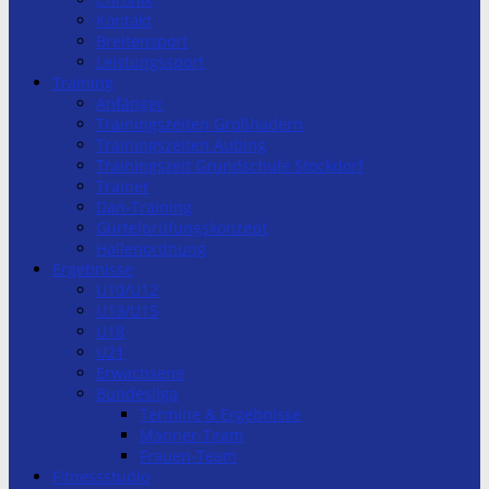
Kontakt
Breitensport
Leistungssport
Training
Anfänger
Trainingszeiten Großhadern
Trainingszeiten Aubing
Trainingszeit Grundschule Stockdorf
Trainer
Dan-Training
Gürtelprüfungskonzept
Hallenordnung
Ergebnisse
U10/U12
U13/U15
U18
U21
Erwachsene
Bundesliga
Termine & Ergebnisse
Männer-Team
Frauen-Team
Fitnessstudio