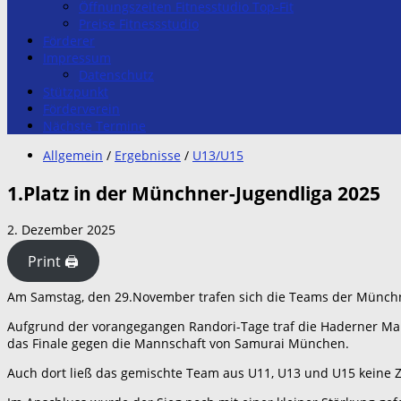
Öffnungszeiten Fitnesstudio Top-Fit
Preise Fitnessstudio
Förderer
Impressum
Datenschutz
Stützpunkt
Förderverein
Nächste Termine
Allgemein
/
Ergebnisse
/
U13/U15
1.Platz in der Münchner-Jugendliga 2025
2. Dezember 2025
Print 🖨
Am Samstag, den 29.November trafen sich die Teams der Münchn
Aufgrund der vorangegangen Randori-Tage traf die Haderner Mann
das Finale gegen die Mannschaft von Samurai München.
Auch dort ließ das gemischte Team aus U11, U13 und U15 keine 