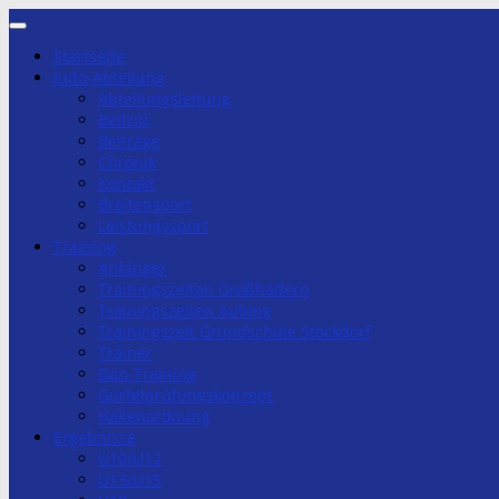
Zum
Inhalt
Startseite
springen
Judo-Abteilung
Abteilungsleitung
Beitritt
Beiträge
Chronik
Kontakt
Breitensport
Leistungssport
Training
Anfänger
Trainingszeiten Großhadern
Trainingszeiten Aubing
Trainingszeit Grundschule Stockdorf
Trainer
Dan-Training
Gürtelprüfungskonzept
Hallenordnung
Ergebnisse
U10/U12
U13/U15