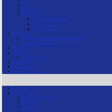
U18
U21
Erwachsene
Bundesliga
Termine & Ergebnisse
Männer-Team
Frauen-Team
Fitnessstudio
Öffnungszeiten Fitnesstudio Top-Fit
Preise Fitnessstudio
Förderer
Impressum
Datenschutz
Stützpunkt
Förderverein
Nächste Termine
Startseite
Judo-Abteilung
Abteilungsleitung
Beitritt
Beiträge
Chronik