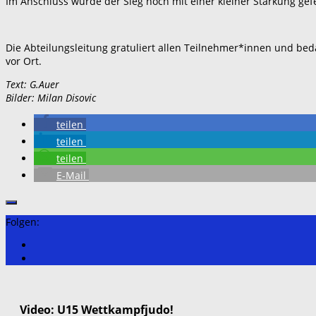
Im Anschluss wurde der Sieg noch mit einer kleiner Stärkung gef
Die Abteilungsleitung gratuliert allen Teilnehmer*innen und bed
vor Ort.
Text: G.Auer
Bilder: Milan Disovic
teilen
teilen
teilen
E-Mail
Folgen:
Video: U15 Wettkampfjudo!