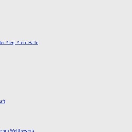
r Siegi-Sterr-Halle
aft
d Team Wettbewerb