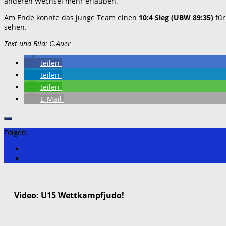
anderen Wechsel mehr erlauben.
Am Ende konnte das junge Team einen
10:4 Sieg (UBW 89:35)
für
sehen.
Text und Bild: G.Auer
teilen
teilen
teilen
E-Mail
Folgen:
Video: U15 Wettkampfjudo!