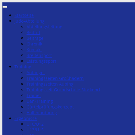
Zum
Inhalt
Startseite
springen
Judo-Abteilung
Abteilungsleitung
Beitritt
Beiträge
Chronik
Kontakt
Breitensport
Leistungssport
Training
Anfänger
Trainingszeiten Großhadern
Trainingszeiten Aubing
Trainingszeit Grundschule Stockdorf
Trainer
Dan-Training
Gürtelprüfungskonzept
Hallenordnung
Ergebnisse
U10/U12
U13/U15