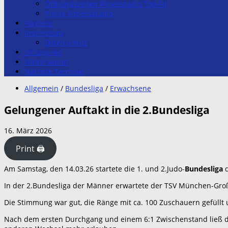
Öffnungszeiten Fitnesstudio Top-Fit
Preise Fitnessstudio
Förderer
Impressum
Datenschutz
Stützpunkt
Förderverein
Nächste Termine
Allgemein
/
Bundesliga
/
Erwachsene
Gelungener Auftakt in die 2.Bundesliga
16. März 2026
Print 🖨
Am Samstag, den 14.03.26 startete die 1. und 2.Judo-
Bundesliga
d
In der 2.Bundesliga der Männer erwartete der TSV München-Gr
Die Stimmung war gut, die Ränge mit ca. 100 Zuschauern gefüllt 
Nach dem ersten Durchgang und einem 6:1 Zwischenstand ließ d