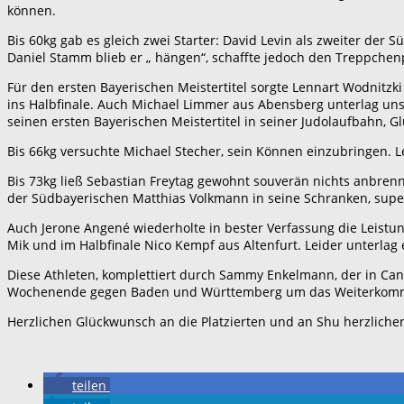
können.
Bis 60kg gab es gleich zwei Starter: David Levin als zweiter de
Daniel Stamm blieb er „ hängen“, schaffte jedoch den Treppchenp
Für den ersten Bayerischen Meistertitel sorgte Lennart Wodnitzk
ins Halbfinale. Auch Michael Limmer aus Abensberg unterlag uns
seinen ersten Bayerischen Meistertitel in seiner Judolaufbahn, 
Bis 66kg versuchte Michael Stecher, sein Können einzubringen. L
Bis 73kg ließ Sebastian Freytag gewohnt souverän nichts anbrenn
der Südbayerischen Matthias Volkmann in seine Schranken, supe
Auch Jerone Angené wiederholte in bester Verfassung die Leist
Mik und im Halbfinale Nico Kempf aus Altenfurt. Leider unterlag
Diese Athleten, komplettiert durch Sammy Enkelmann, der in C
Wochenende gegen Baden und Württemberg um das Weiterkomme
Herzlichen Glückwunsch an die Platzierten und an Shu herzlich
teilen