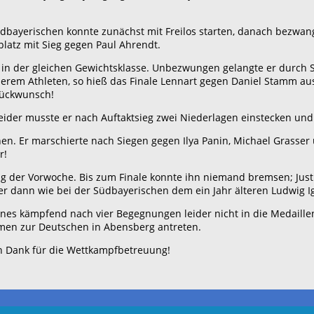
r Südbayerischen konnte zunächst mit Freilos starten, danach bezwa
latz mit Sieg gegen Paul Ahrendt.
i in der gleichen Gewichtsklasse. Unbezwungen gelangte er durch 
erem Athleten, so hieß das Finale Lennart gegen Daniel Stamm aus
Glückwunsch!
eider musste er nach Auftaktsieg zwei Niederlagen einstecken und
en. Er marschierte nach Siegen gegen Ilya Panin, Michael Grasser 
r!
ung der Vorwoche. Bis zum Finale konnte ihn niemand bremsen; J
 er dann wie bei der Südbayerischen dem ein Jahr älteren Ludwig I
annes kämpfend nach vier Begegnungen leider nicht in die Medai
n zur Deutschen in Abensberg antreten.
en Dank für die Wettkampfbetreuung!