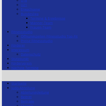
U18
U21
Erwachsene
Bundesliga
Termine & Ergebnisse
Männer-Team
Frauen-Team
Fitnessstudio
Öffnungszeiten Fitnesstudio Top-Fit
Preise Fitnessstudio
Förderer
Impressum
Datenschutz
Stützpunkt
Förderverein
Nächste Termine
Startseite
Judo-Abteilung
Abteilungsleitung
Beitritt
Beiträge
Chronik