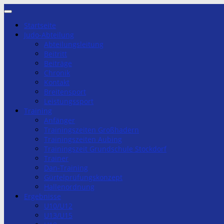
Zum
Inhalt
Startseite
springen
Judo-Abteilung
Abteilungsleitung
Beitritt
Beiträge
Chronik
Kontakt
Breitensport
Leistungssport
Training
Anfänger
Trainingszeiten Großhadern
Trainingszeiten Aubing
Trainingszeit Grundschule Stockdorf
Trainer
Dan-Training
Gürtelprüfungskonzept
Hallenordnung
Ergebnisse
U10/U12
U13/U15