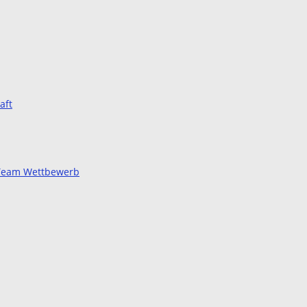
aft
d Team Wettbewerb