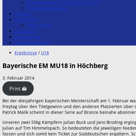
Öffnungszeiten Fitnesstudio Top-Fit
Preise Fitnessstudio
Förderer
Impressum
Datenschutz
Stützpunkt
Förderverein
Nächste Termine
Ergebnisse
/
U18
Bayerische EM MU18 in Höchberg
3. Februar 2014
Print 🖨
Bei der diesjährigen bayerischen Meisterschaft am 1. Februar w
Freytag über den Titelgewinn und den anderen Platzierten über
Patrick Malik scheint in dieser Serie auf Bronze beinahe abonnie
Unseren zwei 55kg Kämpfern Julian Buck und Jano Brodnig erging e
Julian auf Tim Himmelspach. So bedeuteten die jeweiligen Niede
fassen und sich somit kein Ticket zur Süddeutschen ergattern. Sc