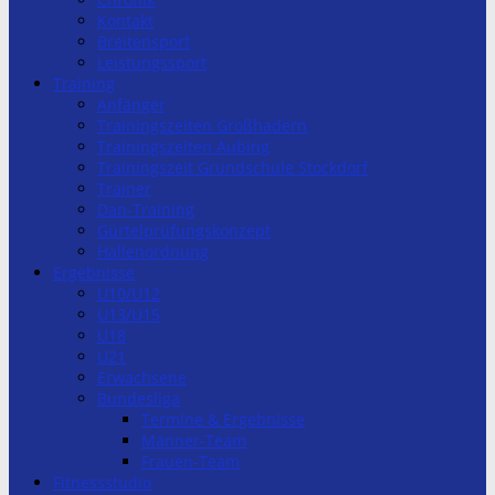
Kontakt
Breitensport
Leistungssport
Training
Anfänger
Trainingszeiten Großhadern
Trainingszeiten Aubing
Trainingszeit Grundschule Stockdorf
Trainer
Dan-Training
Gürtelprüfungskonzept
Hallenordnung
Ergebnisse
U10/U12
U13/U15
U18
U21
Erwachsene
Bundesliga
Termine & Ergebnisse
Männer-Team
Frauen-Team
Fitnessstudio