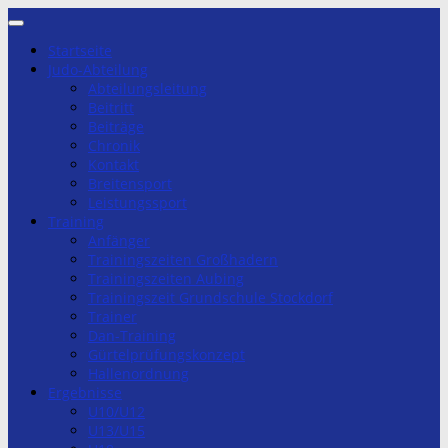
Zum
Inhalt
Startseite
springen
Judo-Abteilung
Abteilungsleitung
Beitritt
Beiträge
Chronik
Kontakt
Breitensport
Leistungssport
Training
Anfänger
Trainingszeiten Großhadern
Trainingszeiten Aubing
Trainingszeit Grundschule Stockdorf
Trainer
Dan-Training
Gürtelprüfungskonzept
Hallenordnung
Ergebnisse
U10/U12
U13/U15