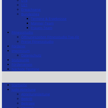
U18
U21
Erwachsene
Bundesliga
Termine & Ergebnisse
Männer-Team
Frauen-Team
Fitnessstudio
Öffnungszeiten Fitnesstudio Top-Fit
Preise Fitnessstudio
Förderer
Impressum
Datenschutz
Stützpunkt
Förderverein
Nächste Termine
Startseite
Judo-Abteilung
Abteilungsleitung
Beitritt
Beiträge
Chronik