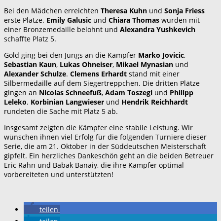
Bei den Mädchen erreichten
Theresa Kuhn
und
Sonja Friess
erste Plätze.
Emily Galusic
und
Chiara Thomas
wurden mit
einer Bronzemedaille belohnt und
Alexandra Yushkevich
schaffte Platz 5.
Gold ging bei den Jungs an die Kämpfer
Marko Jovicic
,
Sebastian Kaun
,
Lukas Ohneiser
,
Mikael Mynasian
und
Alexander Schulze
.
Clemens Erhardt
stand mit einer
Silbermedaille auf dem Siegertreppchen. Die dritten Plätze
gingen an
Nicolas Schneefuß
,
Adam Toszegi
und
Philipp
Leleko
.
Korbinian Langwieser
und
Hendrik Reichhardt
rundeten die Sache mit Platz 5 ab.
Insgesamt zeigten die Kämpfer eine stabile Leistung. Wir
wünschen ihnen viel Erfolg für die folgenden Turniere dieser
Serie, die am 21. Oktober in der Süddeutschen Meisterschaft
gipfelt. Ein herzliches Dankeschön geht an die beiden Betreuer
Eric Rahn und Babak Banaiy, die ihre Kämpfer optimal
vorbereiteten und unterstützten!
teilen