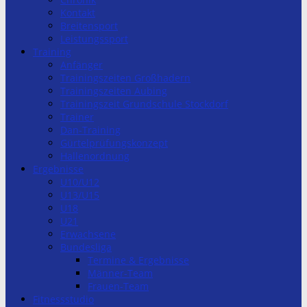
Kontakt
Breitensport
Leistungssport
Training
Anfänger
Trainingszeiten Großhadern
Trainingszeiten Aubing
Trainingszeit Grundschule Stockdorf
Trainer
Dan-Training
Gürtelprüfungskonzept
Hallenordnung
Ergebnisse
U10/U12
U13/U15
U18
U21
Erwachsene
Bundesliga
Termine & Ergebnisse
Männer-Team
Frauen-Team
Fitnessstudio