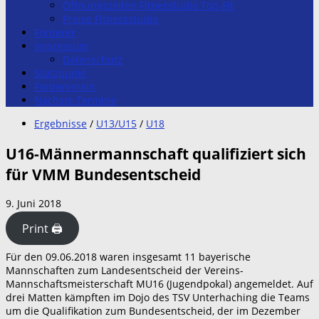
Öffnungszeiten Fitnesstudio Top-Fit
Preise Fitnessstudio
Förderer
Impressum
Datenschutz
Stützpunkt
Förderverein
Nächste Termine
Ergebnisse
/
U13/U15
/
U18
U16-Männermannschaft qualifiziert sich
für VMM Bundesentscheid
9. Juni 2018
Print 🖨
Für den 09.06.2018 waren insgesamt 11 bayerische
Mannschaften zum Landesentscheid der Vereins-
Mannschaftsmeisterschaft MU16 (Jugendpokal) angemeldet. Auf
drei Matten kämpften im Dojo des TSV Unterhaching die Teams
um die Qualifikation zum Bundesentscheid, der im Dezember