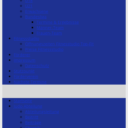
U18
U21
Erwachsene
Bundesliga
Termine & Ergebnisse
Männer-Team
Frauen-Team
Fitnessstudio
Öffnungszeiten Fitnesstudio Top-Fit
Preise Fitnessstudio
Förderer
Impressum
Datenschutz
Stützpunkt
Förderverein
Nächste Termine
Startseite
Judo-Abteilung
Abteilungsleitung
Beitritt
Beiträge
Chronik