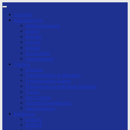
Zum
Inhalt
Startseite
springen
Judo-Abteilung
Abteilungsleitung
Beitritt
Beiträge
Chronik
Kontakt
Breitensport
Leistungssport
Training
Anfänger
Trainingszeiten Großhadern
Trainingszeiten Aubing
Trainingszeit Grundschule Stockdorf
Trainer
Dan-Training
Gürtelprüfungskonzept
Hallenordnung
Ergebnisse
U10/U12
U13/U15