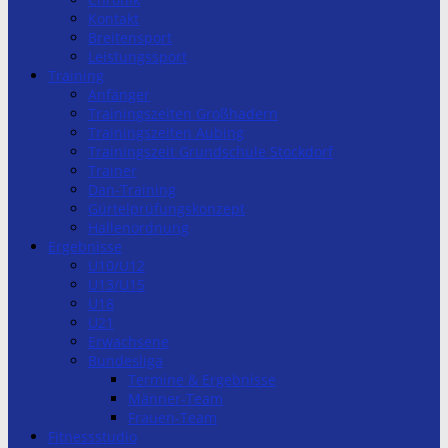
Kontakt
Breitensport
Leistungssport
Training
Anfänger
Trainingszeiten Großhadern
Trainingszeiten Aubing
Trainingszeit Grundschule Stockdorf
Trainer
Dan-Training
Gürtelprüfungskonzept
Hallenordnung
Ergebnisse
U10/U12
U13/U15
U18
U21
Erwachsene
Bundesliga
Termine & Ergebnisse
Männer-Team
Frauen-Team
Fitnessstudio