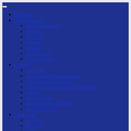
Zum
Inhalt
Startseite
springen
Judo-Abteilung
Abteilungsleitung
Beitritt
Beiträge
Chronik
Kontakt
Breitensport
Leistungssport
Training
Anfänger
Trainingszeiten Großhadern
Trainingszeiten Aubing
Trainingszeit Grundschule Stockdorf
Trainer
Dan-Training
Gürtelprüfungskonzept
Hallenordnung
Ergebnisse
U10/U12
U13/U15