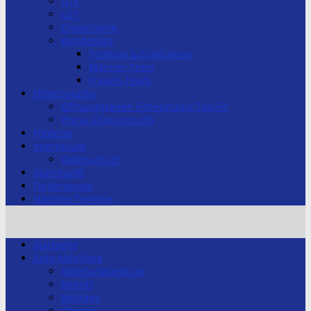
U18
U21
Erwachsene
Bundesliga
Termine & Ergebnisse
Männer-Team
Frauen-Team
Fitnessstudio
Öffnungszeiten Fitnesstudio Top-Fit
Preise Fitnessstudio
Förderer
Impressum
Datenschutz
Stützpunkt
Förderverein
Nächste Termine
Startseite
Judo-Abteilung
Abteilungsleitung
Beitritt
Beiträge
Chronik