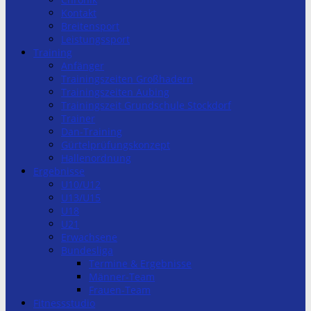
Kontakt
Breitensport
Leistungssport
Training
Anfänger
Trainingszeiten Großhadern
Trainingszeiten Aubing
Trainingszeit Grundschule Stockdorf
Trainer
Dan-Training
Gürtelprüfungskonzept
Hallenordnung
Ergebnisse
U10/U12
U13/U15
U18
U21
Erwachsene
Bundesliga
Termine & Ergebnisse
Männer-Team
Frauen-Team
Fitnessstudio