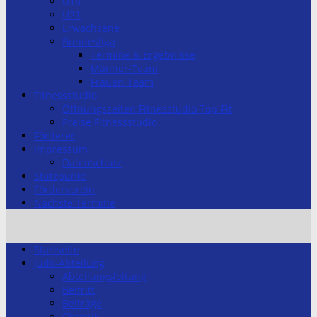
U18
U21
Erwachsene
Bundesliga
Termine & Ergebnisse
Männer-Team
Frauen-Team
Fitnessstudio
Öffnungszeiten Fitnesstudio Top-Fit
Preise Fitnessstudio
Förderer
Impressum
Datenschutz
Stützpunkt
Förderverein
Nächste Termine
Startseite
Judo-Abteilung
Abteilungsleitung
Beitritt
Beiträge
Chronik