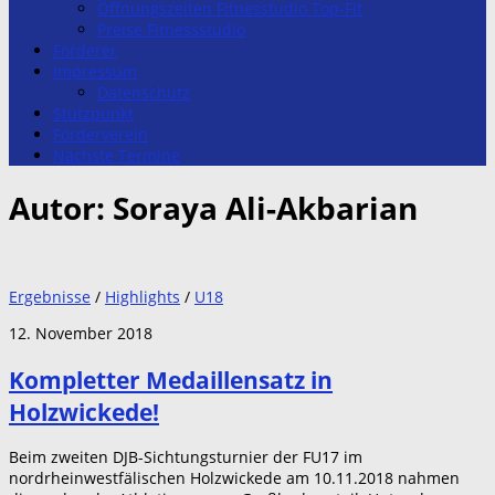
Öffnungszeiten Fitnesstudio Top-Fit
Preise Fitnessstudio
Förderer
Impressum
Datenschutz
Stützpunkt
Förderverein
Nächste Termine
Autor:
Soraya Ali-Akbarian
Ergebnisse
/
Highlights
/
U18
12. November 2018
Kompletter Medaillensatz in
Holzwickede!
Beim zweiten DJB-Sichtungsturnier der FU17 im
nordrheinwestfälischen Holzwickede am 10.11.2018 nahmen