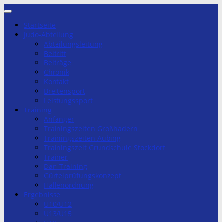
Zum
Inhalt
Startseite
springen
Judo-Abteilung
Abteilungsleitung
Beitritt
Beiträge
Chronik
Kontakt
Breitensport
Leistungssport
Training
Anfänger
Trainingszeiten Großhadern
Trainingszeiten Aubing
Trainingszeit Grundschule Stockdorf
Trainer
Dan-Training
Gürtelprüfungskonzept
Hallenordnung
Ergebnisse
U10/U12
U13/U15