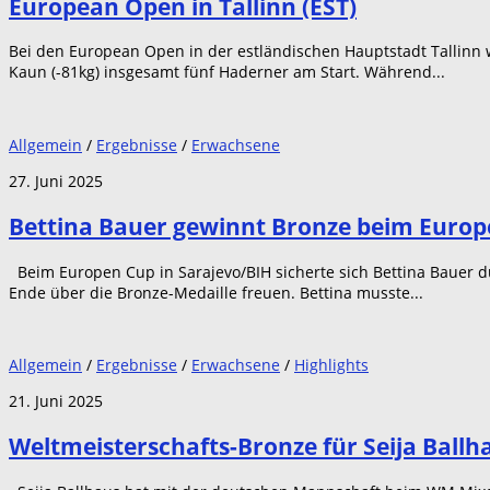
European Open in Tallinn (EST)
Bei den European Open in der estländischen Hauptstadt Tallinn w
Kaun (-81kg) insgesamt fünf Haderner am Start. Während...
Allgemein
/
Ergebnisse
/
Erwachsene
27. Juni 2025
Bettina Bauer gewinnt Bronze beim Europ
Beim Europen Cup in Sarajevo/BIH sicherte sich Bettina Bauer d
Ende über die Bronze-Medaille freuen. Bettina musste...
Allgemein
/
Ergebnisse
/
Erwachsene
/
Highlights
21. Juni 2025
Weltmeisterschafts-Bronze für Seija Bal