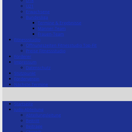
U18
U21
Erwachsene
Bundesliga
Termine & Ergebnisse
Männer-Team
Frauen-Team
Fitnessstudio
Öffnungszeiten Fitnesstudio Top-Fit
Preise Fitnessstudio
Förderer
Impressum
Datenschutz
Stützpunkt
Förderverein
Nächste Termine
Startseite
Judo-Abteilung
Abteilungsleitung
Beitritt
Beiträge
Chronik