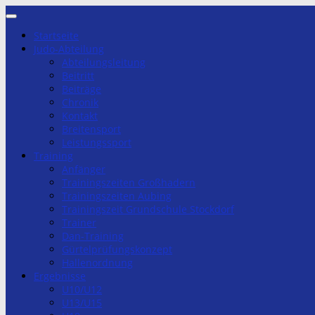
Zum
Inhalt
Startseite
springen
Judo-Abteilung
Abteilungsleitung
Beitritt
Beiträge
Chronik
Kontakt
Breitensport
Leistungssport
Training
Anfänger
Trainingszeiten Großhadern
Trainingszeiten Aubing
Trainingszeit Grundschule Stockdorf
Trainer
Dan-Training
Gürtelprüfungskonzept
Hallenordnung
Ergebnisse
U10/U12
U13/U15