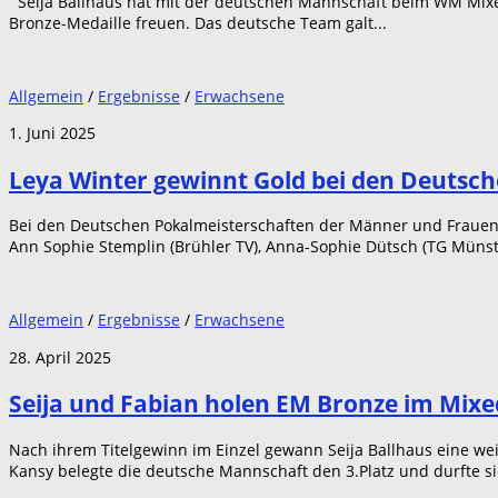
Seija Ballhaus hat mit der deutschen Mannschaft beim WM Mix
Bronze-Medaille freuen. Das deutsche Team galt...
Allgemein
/
Ergebnisse
/
Erwachsene
1. Juni 2025
Leya Winter gewinnt Gold bei den Deutsc
Bei den Deutschen Pokalmeisterschaften der Männer und Frauen a
Ann Sophie Stemplin (Brühler TV), Anna-Sophie Dütsch (TG Münste
Allgemein
/
Ergebnisse
/
Erwachsene
28. April 2025
Seija und Fabian holen EM Bronze im Mi
Nach ihrem Titelgewinn im Einzel gewann Seija Ballhaus eine w
Kansy belegte die deutsche Mannschaft den 3.Platz und durfte sic