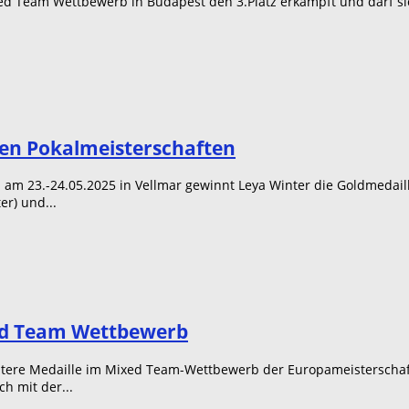
ed Team Wettbewerb in Budapest den 3.Platz erkämpft und darf s
hen Pokalmeisterschaften
m 23.-24.05.2025 in Vellmar gewinnt Leya Winter die Goldmedaill
r) und...
xed Team Wettbewerb
eitere Medaille im Mixed Team-Wettbewerb der Europameisterscha
h mit der...