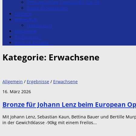
Öffnungszeiten Fitnesstudio Top-Fit
Preise Fitnessstudio
Förderer
Impressum
Datenschutz
Stützpunkt
Förderverein
Nächste Termine
Kategorie:
Erwachsene
Allgemein
/
Ergebnisse
/
Erwachsene
16. März 2026
Bronze für Johann Lenz beim European O
Mit Johann Lenz, Sebastian Kaun, Bettina Bauer und Bertille Mu
in der Gewichtklasse -90kg mit einem Freilos...