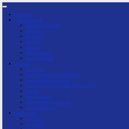
Zum
Inhalt
Startseite
springen
Judo-Abteilung
Abteilungsleitung
Beitritt
Beiträge
Chronik
Kontakt
Breitensport
Leistungssport
Training
Anfänger
Trainingszeiten Großhadern
Trainingszeiten Aubing
Trainingszeit Grundschule Stockdorf
Trainer
Dan-Training
Gürtelprüfungskonzept
Hallenordnung
Ergebnisse
U10/U12
U13/U15