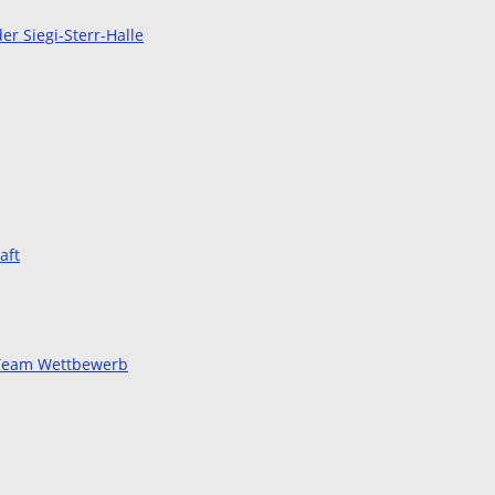
r Siegi-Sterr-Halle
aft
d Team Wettbewerb