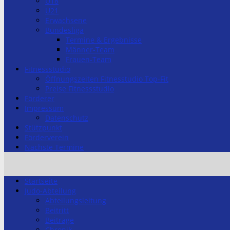
U18
U21
Erwachsene
Bundesliga
Termine & Ergebnisse
Männer-Team
Frauen-Team
Fitnessstudio
Öffnungszeiten Fitnesstudio Top-Fit
Preise Fitnessstudio
Förderer
Impressum
Datenschutz
Stützpunkt
Förderverein
Nächste Termine
Startseite
Judo-Abteilung
Abteilungsleitung
Beitritt
Beiträge
Chronik