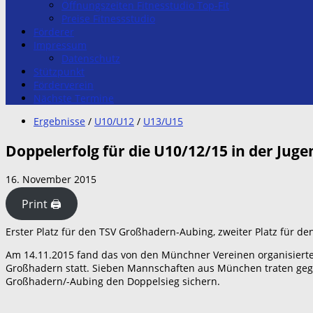
Öffnungszeiten Fitnesstudio Top-Fit
Preise Fitnessstudio
Förderer
Impressum
Datenschutz
Stützpunkt
Förderverein
Nächste Termine
Ergebnisse
/
U10/U12
/
U13/U15
Doppelerfolg für die U10/12/15 in der Juge
16. November 2015
Print 🖨
Erster Platz für den TSV Großhadern-Aubing, zweiter Platz für d
Am 14.11.2015 fand das von den Münchner Vereinen organisierte
Großhadern statt. Sieben Mannschaften aus München traten gege
Großhadern/-Aubing den Doppelsieg sichern.