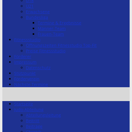
U18
U21
Erwachsene
Bundesliga
Termine & Ergebnisse
Männer-Team
Frauen-Team
Fitnessstudio
Öffnungszeiten Fitnesstudio Top-Fit
Preise Fitnessstudio
Förderer
Impressum
Datenschutz
Stützpunkt
Förderverein
Nächste Termine
Startseite
Judo-Abteilung
Abteilungsleitung
Beitritt
Beiträge
Chronik