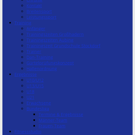
Kontakt
Breitensport
Leistungssport
Training
Anfänger
Trainingszeiten Großhadern
Trainingszeiten Aubing
Trainingszeit Grundschule Stockdorf
Trainer
Dan-Training
Gürtelprüfungskonzept
Hallenordnung
Ergebnisse
U10/U12
U13/U15
U18
U21
Erwachsene
Bundesliga
Termine & Ergebnisse
Männer-Team
Frauen-Team
Fitnessstudio