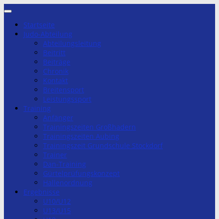
Zum
Inhalt
Startseite
springen
Judo-Abteilung
Abteilungsleitung
Beitritt
Beiträge
Chronik
Kontakt
Breitensport
Leistungssport
Training
Anfänger
Trainingszeiten Großhadern
Trainingszeiten Aubing
Trainingszeit Grundschule Stockdorf
Trainer
Dan-Training
Gürtelprüfungskonzept
Hallenordnung
Ergebnisse
U10/U12
U13/U15