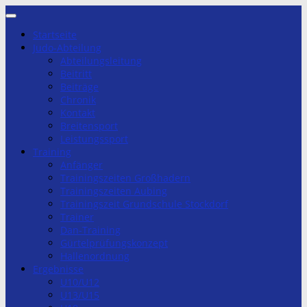
Zum
Inhalt
Startseite
springen
Judo-Abteilung
Abteilungsleitung
Beitritt
Beiträge
Chronik
Kontakt
Breitensport
Leistungssport
Training
Anfänger
Trainingszeiten Großhadern
Trainingszeiten Aubing
Trainingszeit Grundschule Stockdorf
Trainer
Dan-Training
Gürtelprüfungskonzept
Hallenordnung
Ergebnisse
U10/U12
U13/U15