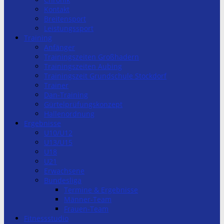
Kontakt
Breitensport
Leistungssport
Training
Anfänger
Trainingszeiten Großhadern
Trainingszeiten Aubing
Trainingszeit Grundschule Stockdorf
Trainer
Dan-Training
Gürtelprüfungskonzept
Hallenordnung
Ergebnisse
U10/U12
U13/U15
U18
U21
Erwachsene
Bundesliga
Termine & Ergebnisse
Männer-Team
Frauen-Team
Fitnessstudio