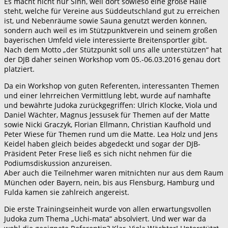
Es macht nicht nur Sinn, weil dort sowieso eine große Halle
steht, welche für Vereine aus Süddeutschland gut zu erreichen
ist, und Nebenräume sowie Sauna genutzt werden können,
sondern auch weil es im Stützpunktverein und seinem großen
bayerischen Umfeld viele interessierte Breitensportler gibt.
Nach dem Motto „der Stützpunkt soll uns alle unterstützen“ hat
der DJB daher seinen Workshop vom 05.-06.03.2016 genau dort
platziert.
Da ein Workshop von guten Referenten, interessanten Themen
und einer lehrreichen Vermittlung lebt, wurde auf namhafte
und bewährte Judoka zurückgegriffen: Ulrich Klocke, Viola und
Daniel Wächter, Magnus Jessusek für Themen auf der Matte
sowie Nicki Graczyk, Florian Ellmann, Christian Kaufhold und
Peter Wiese für Themen rund um die Matte. Lea Holz und Jens
Keidel haben gleich beides abgedeckt und sogar der DJB-
Präsident Peter Frese ließ es sich nicht nehmen für die
Podiumsdiskussion anzureisen.
Aber auch die Teilnehmer waren mitnichten nur aus dem Raum
München oder Bayern, nein, bis aus Flensburg, Hamburg und
Fulda kamen sie zahlreich angereist.
Die erste Trainingseinheit wurde von allen erwartungsvollen
Judoka zum Thema „Uchi-mata“ absolviert. Und wer war da