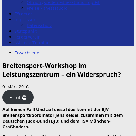
Öffnungszeiten Fitnesstudio Top-Fit
Preise Fitnessstudio
Förderer
Impressum
Datenschutz
Stützpunkt
Förderverein
Nächste Termine
Erwachsene
Breitensport-Workshop im
Leistungszentrum – ein Widerspruch?
9. März 2016
Print 🖨
Auf keinen Fall! Und auf diese Idee kommt der BJV-
Breitensportkoordinator Jens Keidel, zusammen mit dem
Deutschen Judo-Bund (DJB) und dem TSV München-
Großhadern.