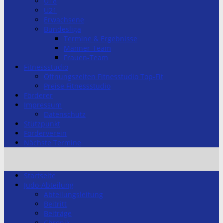
U18
U21
Erwachsene
Bundesliga
Termine & Ergebnisse
Männer-Team
Frauen-Team
Fitnessstudio
Öffnungszeiten Fitnesstudio Top-Fit
Preise Fitnessstudio
Förderer
Impressum
Datenschutz
Stützpunkt
Förderverein
Nächste Termine
Startseite
Judo-Abteilung
Abteilungsleitung
Beitritt
Beiträge
Chronik