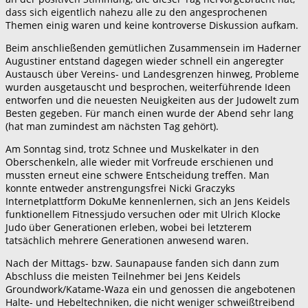
dass sich eigentlich nahezu alle zu den angesprochenen
Themen einig waren und keine kontroverse Diskussion aufkam.
Beim anschließenden gemütlichen Zusammensein im Haderner
Augustiner entstand dagegen wieder schnell ein angeregter
Austausch über Vereins- und Landesgrenzen hinweg, Probleme
wurden ausgetauscht und besprochen, weiterführende Ideen
entworfen und die neuesten Neuigkeiten aus der Judowelt zum
Besten gegeben. Für manch einen wurde der Abend sehr lang
(hat man zumindest am nächsten Tag gehört).
Am Sonntag sind, trotz Schnee und Muskelkater in den
Oberschenkeln, alle wieder mit Vorfreude erschienen und
mussten erneut eine schwere Entscheidung treffen. Man
konnte entweder anstrengungsfrei Nicki Graczyks
Internetplattform DokuMe kennenlernen, sich an Jens Keidels
funktionellem Fitnessjudo versuchen oder mit Ulrich Klocke
Judo über Generationen erleben, wobei bei letzterem
tatsächlich mehrere Generationen anwesend waren.
Nach der Mittags- bzw. Saunapause fanden sich dann zum
Abschluss die meisten Teilnehmer bei Jens Keidels
Groundwork/Katame-Waza ein und genossen die angebotenen
Halte- und Hebeltechniken, die nicht weniger schweißtreibend