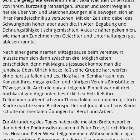
wohl die geeignete Referentin? Klar, Viola Wächter! Unterstützt
von ihrem, kurzzeitig rothaarigen, Bruder und Domi Weiglein
hat sie über Vor- und Stationenübungen alle bewogen, sich an
ihrer Paradetechnik zu versuchen. Mit der Zeit sind dabei das
Schwungbein höher, aber auch die, in Alter, Begabung und
Dehnungsfähigkeit sehr gemischten, Akteure näher gekommen,
wie man am Zunehmen von Gelächter und Unterhaltungen gut
ablesen konnte.
Nach einer gemeinsamen Mittagspause beim Vereinswirt
musste man sich dann zwischen drei Möglichkeiten
entscheiden, denn mit Magnus Jessusek konnte man die
Junokata üben, Ulrich Klocke ließ seine Gruppe hart werfen
ohne hart zu fallen und Lea Holz hat im Seminarraum das
Konzept ihres mega großen und rührigen Vereins Eimsbütteler
TV vorgestellt. Auch die darauf folgende Einheit war mit drei
hochkarätigen Angeboten bestückt: Lea Holz ließ ihre
Teilnehmer authentisch zum Thema Inklusion trainieren, Ulrich
Klocke machte seine Breitensportler mit Judo fit und Jens Keidel
schulte mit mentalen Übungen für Beruf und Arbeit.
Zur Abrundung des Tages haben die meisten Breitensportler
dann bei der Podiumsdiskussion mit Peter Frese, Ulrich Klocke,
Lea Holz und Peter Wiese teilgenommen. Wahrscheinlich lag es
an der positiven Stimmung, die dieser Tag hervorgebracht hat,