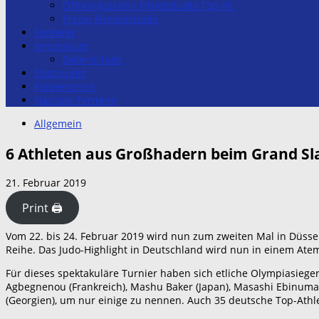
Öffnungszeiten Fitnesstudio Top-Fit
Preise Fitnessstudio
Förderer
Impressum
Datenschutz
Stützpunkt
Förderverein
Nächste Termine
Allgemein
6 Athleten aus Großhadern beim Grand Sla
21. Februar 2019
Print 🖨
Vom 22. bis 24. Februar 2019 wird nun zum zweiten Mal in Düsse
Reihe. Das Judo-Highlight in Deutschland wird nun in einem Ate
Für dieses spektakuläre Turnier haben sich etliche Olympiasieg
Agbegnenou (Frankreich), Mashu Baker (Japan), Masashi Ebinuma (J
(Georgien), um nur einige zu nennen. Auch 35 deutsche Top-Athle