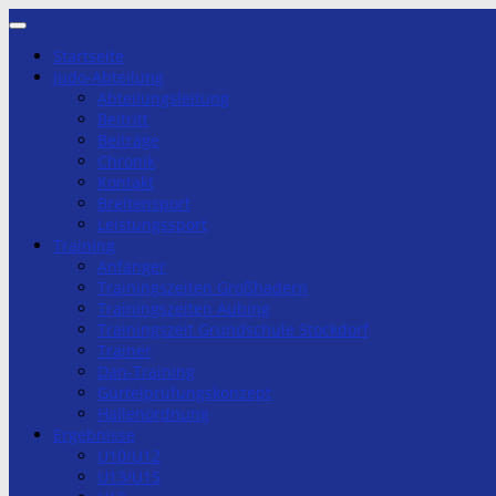
Zum
Inhalt
Startseite
springen
Judo-Abteilung
Abteilungsleitung
Beitritt
Beiträge
Chronik
Kontakt
Breitensport
Leistungssport
Training
Anfänger
Trainingszeiten Großhadern
Trainingszeiten Aubing
Trainingszeit Grundschule Stockdorf
Trainer
Dan-Training
Gürtelprüfungskonzept
Hallenordnung
Ergebnisse
U10/U12
U13/U15