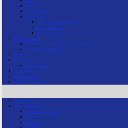
U18
U21
Erwachsene
Bundesliga
Termine & Ergebnisse
Männer-Team
Frauen-Team
Fitnessstudio
Öffnungszeiten Fitnesstudio Top-Fit
Preise Fitnessstudio
Förderer
Impressum
Datenschutz
Stützpunkt
Förderverein
Nächste Termine
Startseite
Judo-Abteilung
Abteilungsleitung
Beitritt
Beiträge
Chronik