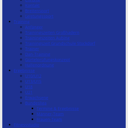
Kontakt
Breitensport
Leistungssport
Training
Anfänger
Trainingszeiten Großhadern
Trainingszeiten Aubing
Trainingszeit Grundschule Stockdorf
Trainer
Dan-Training
Gürtelprüfungskonzept
Hallenordnung
Ergebnisse
U10/U12
U13/U15
U18
U21
Erwachsene
Bundesliga
Termine & Ergebnisse
Männer-Team
Frauen-Team
Fitnessstudio