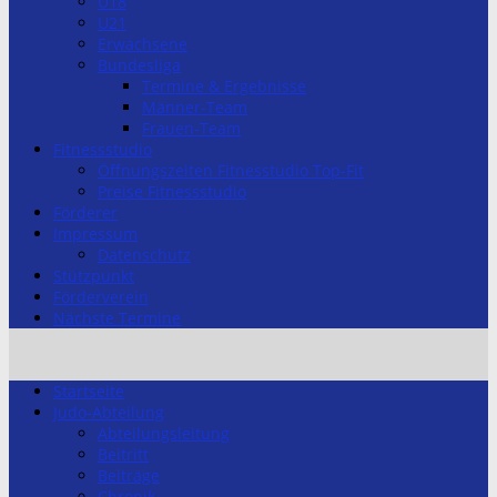
U18
U21
Erwachsene
Bundesliga
Termine & Ergebnisse
Männer-Team
Frauen-Team
Fitnessstudio
Öffnungszeiten Fitnesstudio Top-Fit
Preise Fitnessstudio
Förderer
Impressum
Datenschutz
Stützpunkt
Förderverein
Nächste Termine
Startseite
Judo-Abteilung
Abteilungsleitung
Beitritt
Beiträge
Chronik