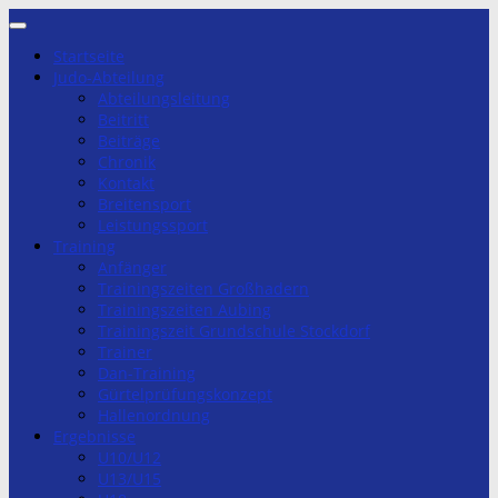
Zum
Inhalt
Startseite
springen
Judo-Abteilung
Abteilungsleitung
Beitritt
Beiträge
Chronik
Kontakt
Breitensport
Leistungssport
Training
Anfänger
Trainingszeiten Großhadern
Trainingszeiten Aubing
Trainingszeit Grundschule Stockdorf
Trainer
Dan-Training
Gürtelprüfungskonzept
Hallenordnung
Ergebnisse
U10/U12
U13/U15