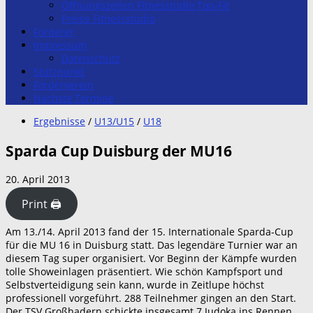
Öffnungszeiten Fitnesstudio Top-Fit
Preise Fitnessstudio
Förderer
Impressum
Datenschutz
Stützpunkt
Förderverein
Nächste Termine
Ergebnisse
/
U13/U15
/
U18
Sparda Cup Duisburg der MU16
20. April 2013
Print 🖨
Am 13./14. April 2013 fand der 15. Internationale Sparda-Cup
für die MU 16 in Duisburg statt. Das legendäre Turnier war an
diesem Tag super organisiert. Vor Beginn der Kämpfe wurden
tolle Showeinlagen präsentiert. Wie schön Kampfsport und
Selbstverteidigung sein kann, wurde in Zeitlupe höchst
professionell vorgeführt. 288 Teilnehmer gingen an den Start.
Der TSV Großhadern schickte insgesamt 7 Judoka ins Rennen.