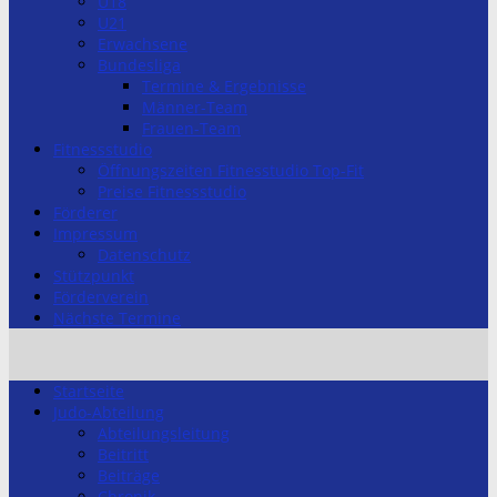
U18
U21
Erwachsene
Bundesliga
Termine & Ergebnisse
Männer-Team
Frauen-Team
Fitnessstudio
Öffnungszeiten Fitnesstudio Top-Fit
Preise Fitnessstudio
Förderer
Impressum
Datenschutz
Stützpunkt
Förderverein
Nächste Termine
Startseite
Judo-Abteilung
Abteilungsleitung
Beitritt
Beiträge
Chronik