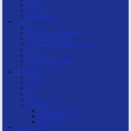
Kontakt
Breitensport
Leistungssport
Training
Anfänger
Trainingszeiten Großhadern
Trainingszeiten Aubing
Trainingszeit Grundschule Stockdorf
Trainer
Dan-Training
Gürtelprüfungskonzept
Hallenordnung
Ergebnisse
U10/U12
U13/U15
U18
U21
Erwachsene
Bundesliga
Termine & Ergebnisse
Männer-Team
Frauen-Team
Fitnessstudio