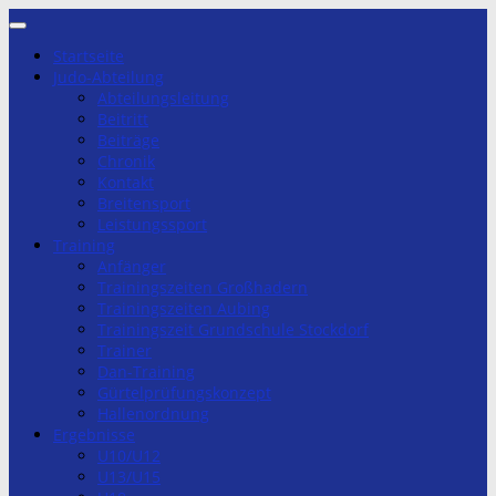
Zum
Inhalt
Startseite
springen
Judo-Abteilung
Abteilungsleitung
Beitritt
Beiträge
Chronik
Kontakt
Breitensport
Leistungssport
Training
Anfänger
Trainingszeiten Großhadern
Trainingszeiten Aubing
Trainingszeit Grundschule Stockdorf
Trainer
Dan-Training
Gürtelprüfungskonzept
Hallenordnung
Ergebnisse
U10/U12
U13/U15