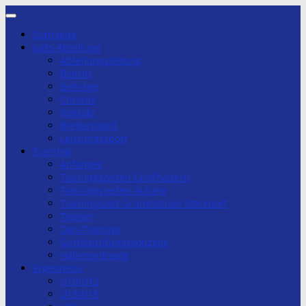
Zum
Inhalt
Startseite
springen
Judo-Abteilung
Abteilungsleitung
Beitritt
Beiträge
Chronik
Kontakt
Breitensport
Leistungssport
Training
Anfänger
Trainingszeiten Großhadern
Trainingszeiten Aubing
Trainingszeit Grundschule Stockdorf
Trainer
Dan-Training
Gürtelprüfungskonzept
Hallenordnung
Ergebnisse
U10/U12
U13/U15