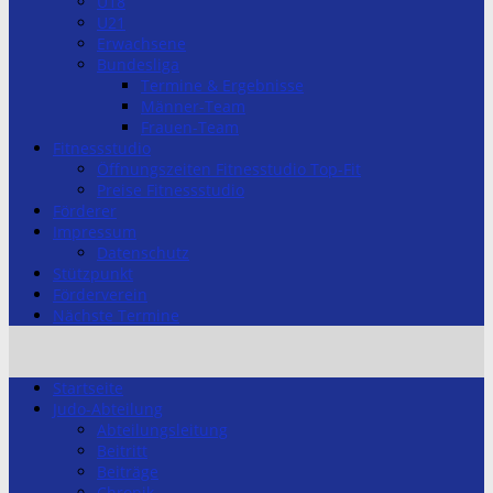
U18
U21
Erwachsene
Bundesliga
Termine & Ergebnisse
Männer-Team
Frauen-Team
Fitnessstudio
Öffnungszeiten Fitnesstudio Top-Fit
Preise Fitnessstudio
Förderer
Impressum
Datenschutz
Stützpunkt
Förderverein
Nächste Termine
Startseite
Judo-Abteilung
Abteilungsleitung
Beitritt
Beiträge
Chronik