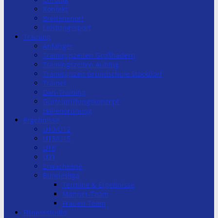
Kontakt
Breitensport
Leistungssport
Training
Anfänger
Trainingszeiten Großhadern
Trainingszeiten Aubing
Trainingszeit Grundschule Stockdorf
Trainer
Dan-Training
Gürtelprüfungskonzept
Hallenordnung
Ergebnisse
U10/U12
U13/U15
U18
U21
Erwachsene
Bundesliga
Termine & Ergebnisse
Männer-Team
Frauen-Team
Fitnessstudio